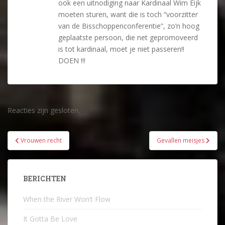
ook een uitnodiging naar Kardinaal Wim Eijk
moeten sturen, want die is toch “voorzitter
van de Bisschoppenconferentie”, zo’n hoog
geplaatste persoon, die net gepromoveerd
is tot kardinaal, moet je niet passeren!!
DOEN !!!
Reacties zijn gesloten.
Bericht
Vrouwen recht
Gevallen meisjes
navigatie
BERICHTEN
When the River Won’t Flow
It Gotta Be Love