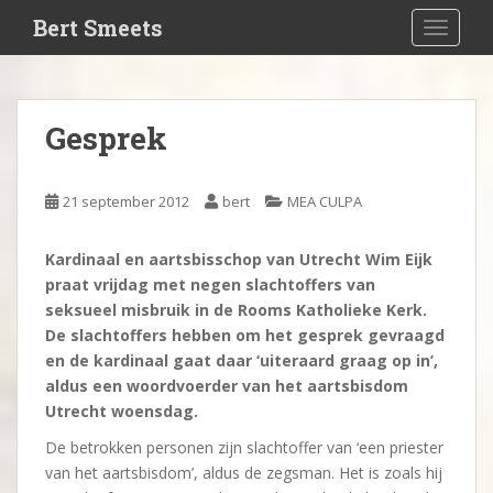
S
Bert Smeets
TOGGLE
k
i
p
t
Gesprek
o
m
a
21 september 2012
bert
MEA CULPA
i
n
Kardinaal en aartsbisschop van Utrecht Wim Eijk
c
praat vrijdag met negen slachtoffers van
o
seksueel misbruik in de Rooms Katholieke Kerk.
n
De slachtoffers hebben om het gesprek gevraagd
t
en de kardinaal gaat daar ‘uiteraard graag op in’,
e
aldus een woordvoerder van het aartsbisdom
n
Utrecht woensdag.
t
De betrokken personen zijn slachtoffer van ‘een priester
van het aartsbisdom’, aldus de zegsman. Het is zoals hij