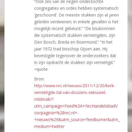
“Ook zes van de negen onderzochte
congregaties en ordes hebben systematisch
‘geschoond’. De meeste stukken zijn al jaren
geleden verdwenen; in enkele gevallen is het
mogelijk recent gebeurd.” “De bisdommen
die systematisch stukken vernietigden, zijn
Den Bosch, Breda en Roermond.” “In het
jaar 1972 trad bisschop Gijsen aan. Hij
bevestigde tegenover de onderzoekers dat
in zijn opdracht de stukken zijn vernietigd.”
<quote
Bron:
http://www.nrc.nl/nieuws/2011/12/20/kerk-
vernietigde-tal-van-dossiers-seksueel-
misbruik/?
utm_campaign=Feed%3A+NrcHandelsbladV
oorpagina+%28nrc.nl+-
+nieuws%29&utm_source=feedburner&utm_
medium=twitter