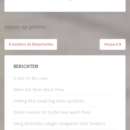
Reacties zijn gesloten.
Bericht
Isolation (te Bleijerheide)
Verjaard
navigatie
BERICHTEN
It Got To Be Love
When the River Won’t Flow
Darling Blue (read flag turns up black)
Demo version for Si (the river won’t flow)
Kiling Butterflies (singer-songwriter Bert Smeets)