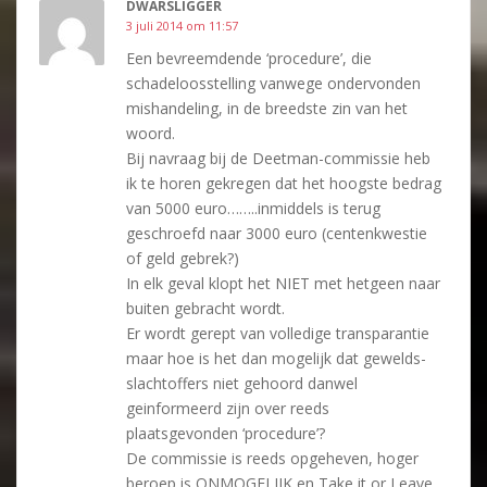
DWARSLIGGER
3 juli 2014 om 11:57
Een bevreemdende ‘procedure’, die
schadeloosstelling vanwege ondervonden
mishandeling, in de breedste zin van het
woord.
Bij navraag bij de Deetman-commissie heb
ik te horen gekregen dat het hoogste bedrag
van 5000 euro……..inmiddels is terug
geschroefd naar 3000 euro (centenkwestie
of geld gebrek?)
In elk geval klopt het NIET met hetgeen naar
buiten gebracht wordt.
Er wordt gerept van volledige transparantie
maar hoe is het dan mogelijk dat gewelds-
slachtoffers niet gehoord danwel
geinformeerd zijn over reeds
plaatsgevonden ‘procedure’?
De commissie is reeds opgeheven, hoger
beroep is ONMOGELIJK en Take it or Leave