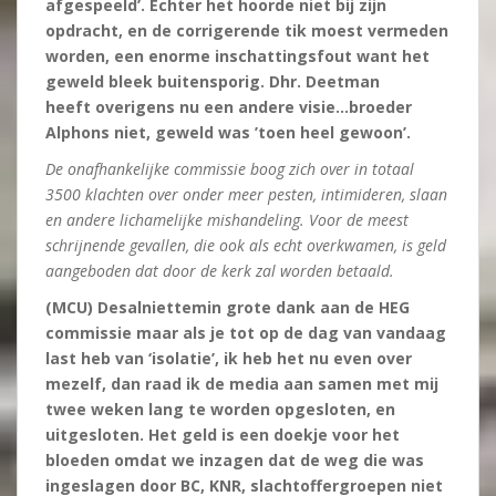
afgespeeld’. Echter het hoorde niet bij zijn
opdracht, en de corrigerende tik moest vermeden
worden, een enorme inschattingsfout want het
geweld bleek buitensporig. Dhr. Deetman
heeft overigens nu een andere visie…broeder
Alphons niet, geweld was ’toen heel gewoon’.
De onafhankelijke commissie boog zich over in totaal
3500 klachten over onder meer pesten, intimideren, slaan
en andere lichamelijke mishandeling. Voor de meest
schrijnende gevallen, die ook als echt overkwamen, is geld
aangeboden dat door de kerk zal worden betaald.
(MCU) Desalniettemin grote dank aan de HEG
commissie maar als je tot op de dag van vandaag
last heb van ‘isolatie’, ik heb het nu even over
mezelf, dan raad ik de media aan samen met mij
twee weken lang te worden opgesloten, en
uitgesloten. Het geld is een doekje voor het
bloeden omdat we inzagen dat de weg die was
ingeslagen door BC, KNR, slachtoffergroepen niet