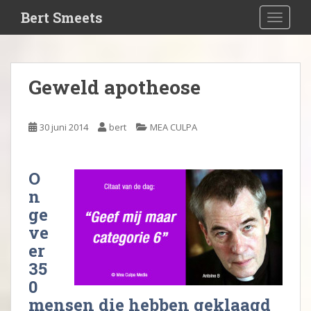
S
Bert Smeets
TOGGLE
k
i
p
t
Geweld apotheose
o
m
a
30 juni 2014
bert
MEA CULPA
i
n
c
O
o
n
n
ge
t
ve
e
er
n
t
35
0
mensen die hebben geklaagd