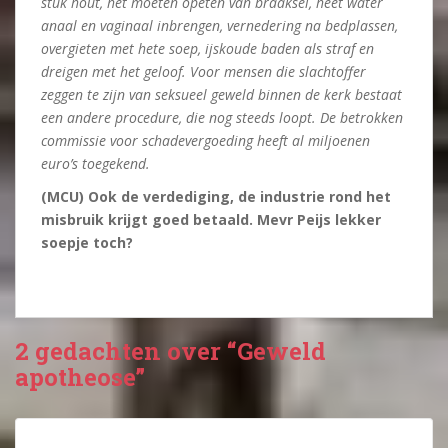
stuk hout, het moeten opeten van braaksel, heet water
anaal en vaginaal inbrengen, vernedering na bedplassen,
overgieten met hete soep, ijskoude baden als straf en
dreigen met het geloof. Voor mensen die slachtoffer
zeggen te zijn van seksueel geweld binnen de kerk bestaat
een andere procedure, die nog steeds loopt. De betrokken
commissie voor schadevergoeding heeft al miljoenen
euro’s toegekend.
(MCU) Ook de verdediging, de industrie rond het
misbruik krijgt goed betaald. Mevr Peijs lekker
soepje toch?
2 gedachten over “Geweld
apotheose”