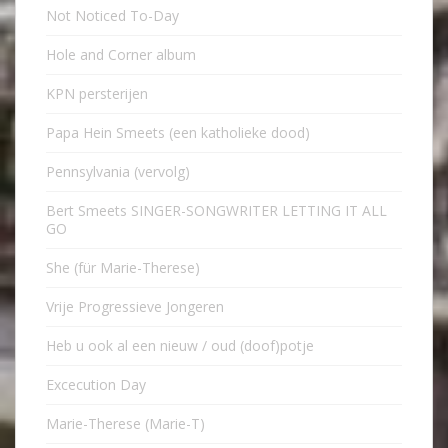
Not Noticed To-Day
Hole and Corner album
KPN persterijen
Papa Hein Smeets (een katholieke dood)
Pennsylvania (vervolg)
Bert Smeets SINGER-SONGWRITER LETTING IT ALL
GO
She (für Marie-Therese)
Vrije Progressieve Jongeren
Heb u ook al een nieuw / oud (doof)potje
Excecution Day
Marie-Therese (Marie-T)