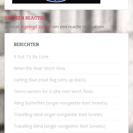
GEEF EEN REACTIE
Je moet
ingelogd zijn op
om een reactie te plaatsen.
BERICHTEN
It Got To Be Love
When the River Won’t Flow
Darling Blue (read flag turns up black)
Demo version for Si (the river won’t flow)
Kiling Butterflies (singer-songwriter Bert Smeets)
Travelling Mind singer-songwriter Bert Smeets
Travelling Mind (singer-songwriter Bert Smeets)