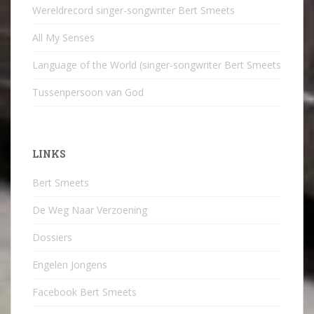
Wereldrecord singer-songwriter Bert Smeets
All My Senses
Language of the World (singer-songwriter Bert Smeets
Tussenpersoon van God
LINKS
Bert Smeets
De Weg Naar Verzoening
Dossiers
Engelen Jongens
Facebook Bert Smeets