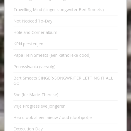
Travelling Mind (singer-songwriter Bert Smeets)
Not Noticed To-Day
Hole and Corner album
KPN persterijen
Papa Hein Smeets (een katholieke dood)
Pennsylvania (vervolg)
Bert Smeets SINGER-SONGWRITER LETTING IT ALL
GO
She (für Marie-Therese)
Vrije Progressieve Jongeren
Heb u ook al een nieuw / oud (doof)potje
Excecution Day