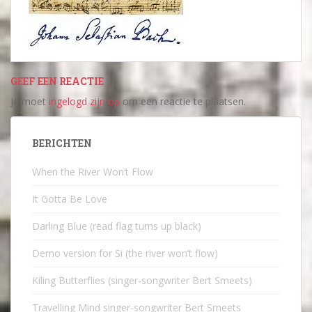
GEEF EEN REACTIE
Je moet
ingelogd zijn op
om een reactie te plaatsen.
BERICHTEN
When the River Won’t Flow
It Gotta Be Love
Darling Blue (read flag turns up black)
Demo version for Si (the river won’t flow)
Kiling Butterflies (singer-songwriter Bert Smeets)
Travelling Mind singer-songwriter Bert Smeets