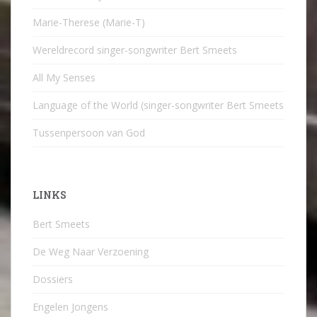
Marie-Therese (Marie-T)
Wereldrecord singer-songwriter Bert Smeets
All My Senses
Language of the World (singer-songwriter Bert Smeets
Tussenpersoon van God
LINKS
Bert Smeets
De Weg Naar Verzoening
Dossiers
Engelen Jongens