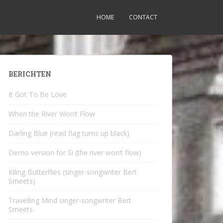
HOME
CONTACT
BERICHTEN
It Got To Be Love
When the River Won’t Flow
Darling Blue (read flag turns up black)
Demo version for Si (the river won’t flow)
Kiling Butterflies (singer-songwriter Bert
Smeets)
Travelling Mind singer-songwriter Bert
Smeets