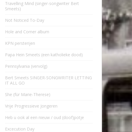
Travelling Mind (singer-songwriter Bert
Smeets)
Not Noticed To-Day
Hole and Corner album
KPN persterijen
Papa Hein Smeets (een katholieke dood)
Pennsylvania (vervolg)
Bert Smeets SINGER-SONGWRITER LETTING
IT ALL GO
She (für Marie-Therese)
Vrije Progressieve Jongeren
Heb u ook al een nieuw / oud (doof)potje
Excecution Day