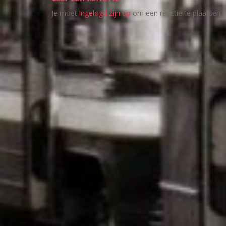
Je moet
ingelogd zijn op
om een reactie te plaatsen.