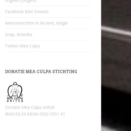
Engelen Jongens
Facebook Bert Smeets
Mensenrechten in de kerk, België
Snap, Amerika
Twitter Mea Culpa
DONATIE MEA CULPA STICHTING
Donatie Mea Culpa united
iBAN:NL34 ABNA 0592 5951 61