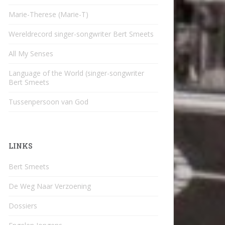
Marie-Therese (Marie-T)
Wereldrecord singer-songwriter Bert Smeets
All My Senses
Language of the World (singer-songwriter
Bert Smeets
Tussenpersoon van God
LINKS
Bert Smeets
De Weg Naar Verzoening
Dossiers