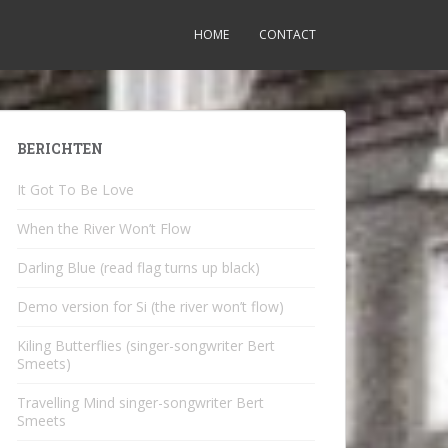
HOME
CONTACT
BERICHTEN
It Got To Be Love
When the River Won’t Flow
Darling Blue (read flag turns up black)
Demo version for Si (the river won’t flow)
Kiling Butterflies (singer-songwriter Bert
Smeets)
Travelling Mind singer-songwriter Bert
Smeets