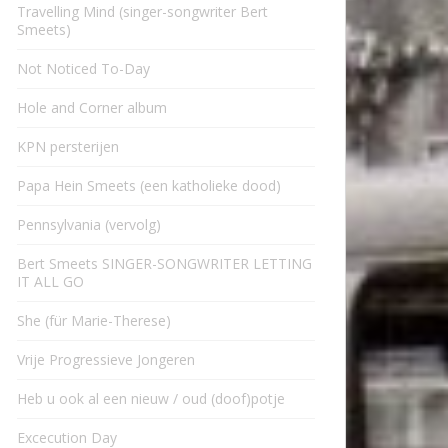
Travelling Mind (singer-songwriter Bert
Smeets)
Not Noticed To-Day
Hole and Corner album
KPN persterijen
Papa Hein Smeets (een katholieke dood)
Pennsylvania (vervolg)
Bert Smeets SINGER-SONGWRITER LETTING
IT ALL GO
She (für Marie-Therese)
Vrije Progressieve Jongeren
Heb u ook al een nieuw / oud (doof)potje
Excecution Day