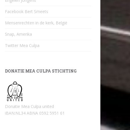
Engelen Jongens
Facebook Bert Smeets
Mensenrechten in de kerk, België
Snap, Amerika
Twitter Mea Culpa
DONATIE MEA CULPA STICHTING
Donatie Mea Culpa united
iBAN:NL34 ABNA 0592 5951 61