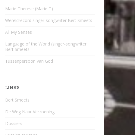
Marie-Therese (Marie-T)
Wereldrecord singer-songwriter Bert Smeets
All My Senses
Language of the World (singer-songwriter
Bert Smeets
Tussenpersoon van God
LINKS
Bert Smeets
De Weg Naar Verzoening
Dossiers