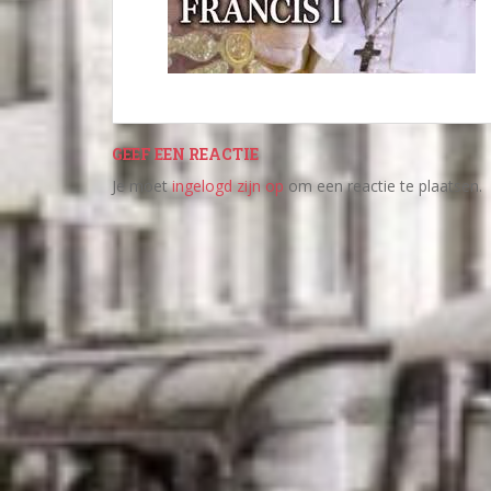
GEEF EEN REACTIE
Je moet
ingelogd zijn op
om een reactie te plaatsen.