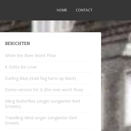
HOME
CONTACT
BERICHTEN
When the River Won’t Flow
It Gotta Be Love
Darling Blue (read flag turns up black)
Demo version for Si (the river won’t flow)
Kiling Butterflies (singer-songwriter Bert
Smeets)
Travelling Mind singer-songwriter Bert
Smeets