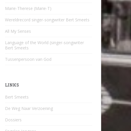
Marie-Therese (Marie-T)
Wereldrecord singer-songwriter Bert Smeets
All My Senses
Language of the World (singer-songwriter
Bert Smeets
Tussenpersoon van God
LINKS
Bert Smeets
De Weg Naar Verzoening
Dossiers