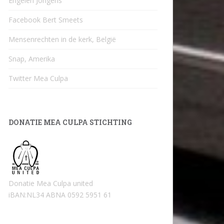
Engelen Jongens
Facebook Bert Smeets
Mensenrechten in de kerk, België
Snap, Amerika
Twitter Mea Culpa
DONATIE MEA CULPA STICHTING
Donatie Mea Culpa united
iBAN:NL34 ABNA 0592 5951 61