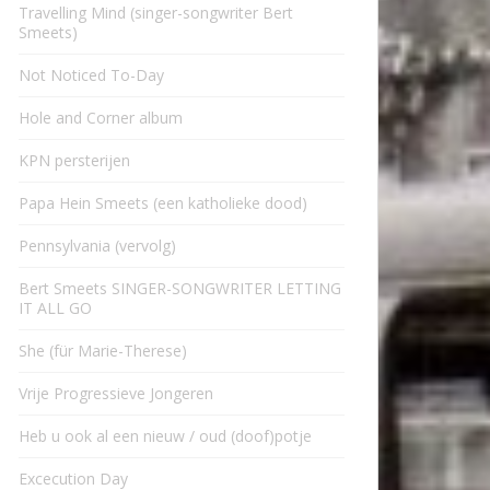
Travelling Mind (singer-songwriter Bert
Smeets)
Not Noticed To-Day
Hole and Corner album
KPN persterijen
Papa Hein Smeets (een katholieke dood)
Pennsylvania (vervolg)
Bert Smeets SINGER-SONGWRITER LETTING
IT ALL GO
She (für Marie-Therese)
Vrije Progressieve Jongeren
Heb u ook al een nieuw / oud (doof)potje
Excecution Day