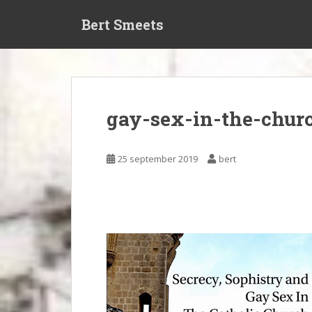
S
Bert Smeets
k
i
p
t
o
m
gay-sex-in-the-chur
a
i
n
25 september 2019
bert
c
o
n
t
e
n
t