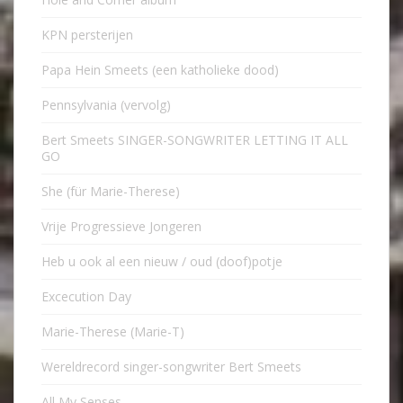
KPN persterijen
Papa Hein Smeets (een katholieke dood)
Pennsylvania (vervolg)
Bert Smeets SINGER-SONGWRITER LETTING IT ALL
GO
She (für Marie-Therese)
Vrije Progressieve Jongeren
Heb u ook al een nieuw / oud (doof)potje
Excecution Day
Marie-Therese (Marie-T)
Wereldrecord singer-songwriter Bert Smeets
All My Senses