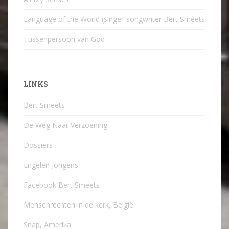
Language of the World (singer-songwriter Bert Smeets
Tussenpersoon van God
LINKS
Bert Smeets
De Weg Naar Verzoening
Dossiers
Engelen Jongens
Facebook Bert Smeets
Mensenrechten in de kerk, België
Snap, Amerika