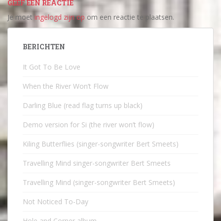
GEEF EEN REACTIE
Je moet
ingelogd zijn op
om een reactie te plaatsen.
BERICHTEN
It Got To Be Love
When the River Won’t Flow
Darling Blue (read flag turns up black)
Demo version for Si (the river won’t flow)
Kiling Butterflies (singer-songwriter Bert Smeets)
Travelling Mind singer-songwriter Bert Smeets
Travelling Mind (singer-songwriter Bert Smeets)
Not Noticed To-Day
Hole and Corner album