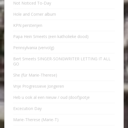
Not Noticed To-Day
Hole and Corner album
KPN persterijen
Papa Hein Smeets (een katholieke dood)
Pennsylvania (vervolg)
Bert Smeets SINGER-SONGWRITER LETTING IT ALL
GO
She (für Marie-Therese)
Vrije Progressieve Jongeren
Heb u ook al een nieuw / oud (doof)potje
Excecution Day
Marie-Therese (Marie-T)