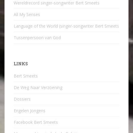
Wereldrecord singer-songwriter Bert Smeets
All My Senses
Language of the World (singer-songwriter Bert Smeets
Tussenpersoon van God
LINKS
Bert Smeets
De Weg Naar Verzoening
Dossiers
Engelen Jongens
Facebook Bert Smeets