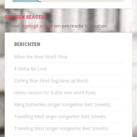
GEEF EEN REACTIE
Je moet
ingelogd zijn op
om een reactie te plaatsen.
BERICHTEN
When the River Won’t Flow
It Gotta Be Love
Darling Blue (read flag turns up black)
Demo version for Si (the river won’t flow)
Kiling Butterflies (singer-songwriter Bert Smeets)
Travelling Mind singer-songwriter Bert Smeets
Travelling Mind (singer-songwriter Bert Smeets)