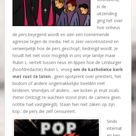
in de
uitzending
ging het over
hoe onheus
de pers bejegend wordt en zien een toenemende
agressie tegen de media. Het is zeer verontrustend en
verwerpelijk hoe de pers geschopt, bedreigd wordt. Je
houdt het niet voor mogelijk in ons vrije landje maar
Rubin L. vertelt tussen neus en lippen hoe de Limburger
(hoofdredactie) Rubin L. vroeg
om de katholieke kerk
met rust te laten
…geen spotprent over priesters, het
bisdom of andere ongemakkelijke beelden met
kinderen. Vriendjes of anders….we kicken je eruit zoals
Pieter Omtzigt te wachten stond (mits de camera geen
notitie had vastgelegd). Staan hier niet zaken op zijn
kop…de pers die zelf censureert.
Sinds
internat
en ken