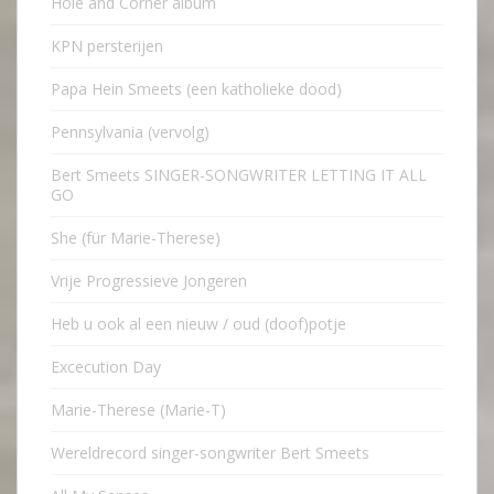
Hole and Corner album
KPN persterijen
Papa Hein Smeets (een katholieke dood)
Pennsylvania (vervolg)
Bert Smeets SINGER-SONGWRITER LETTING IT ALL
GO
She (für Marie-Therese)
Vrije Progressieve Jongeren
Heb u ook al een nieuw / oud (doof)potje
Excecution Day
Marie-Therese (Marie-T)
Wereldrecord singer-songwriter Bert Smeets