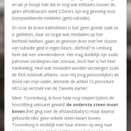
en als je hoopt heb dat er nog wat eetbaars tussen zit,
geen afrodisiacum want CDA’ers zijn erg gevoelig voor
lustopwekkende middelen (geld-subsidie).
En voor de brave katholieken is lust geen goede zaak zo
is gebleken, daar ze nogal wat misdaden op hun
kerfstok hebben, gaan ze gewoon door met het sluizen
van subsidie geld in eigen beurs…diefstal? In Limburg
heet dat een vriendendienst. Het mag duidelijk zijn oude
patronen verdwijnen niet zomaar, doch hier is het heel
hardnekkig. Heel wat misdaden worden verzwegen zoals
de RKK misbruik affaires, voor mij (nog persoonlijker) de
dood van mijn vader, alsmede de artikel 12 procedure
MCU op verzoek van de Tweede kamer.
Mevr. Toorenburg, ik hoor haar nog roepen tijdens de
hoorzitting seksueel geweld ‘
de onderste steen moet
boven
(het ging over de afstandsbaby’s) maar daarna
gebeurde niks’ geen enkele steen kwam boven;
Toorenburg is eindelijk met haar stenen op weg naar