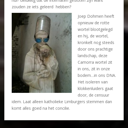
nul? Gelukkig dat de internaten gesloten zijn want
zouden ze iets geleerd hebben?
Joep Dohmen heeft
opnieuw de rotte
wortel blootgelegd
en hij, de wortel,
kronkelt nog steeds
door ons prachtige
landschap, deze
Camorra wortel zit
in ons, zit in onze
bodem…in ons DNA.
Het isoleren van
klokkenluiders gaat
door, de censuur
idem. Laat alleen katholieke Limburgers stemmen dan
komt alles goed na het concilie.