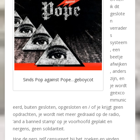
ik dit
geslote
n
verrader
s
systeem
, een
beetje
afwijken
, anders
zijn, en
Sinds Pop against Pope…geboycot
je wordt
geëxco
mmunic
eerd, buiten gesloten, opgesloten en / of je krijgt geen
opdrachten, je wordt niet meer gedraaid op de radio,
‘and a banned stamp’ op je voorhoofd geplakt en
nergens, geen solidariteit.
Hoe de pers zelf censureert bij het zoeken en vinden