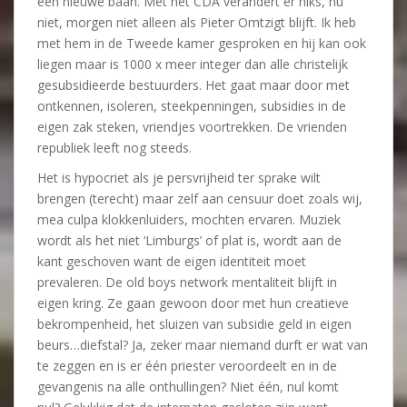
een nieuwe baan. Met het CDA verandert er niks, nu
niet, morgen niet alleen als Pieter Omtzigt blijft. Ik heb
met hem in de Tweede kamer gesproken en hij kan ook
liegen maar is 1000 x meer integer dan alle christelijk
gesubsidieerde bestuurders. Het gaat maar door met
ontkennen, isoleren, steekpenningen, subsidies in de
eigen zak steken, vriendjes voortrekken. De vrienden
republiek leeft nog steeds.
Het is hypocriet als je persvrijheid ter sprake wilt
brengen (terecht) maar zelf aan censuur doet zoals wij,
mea culpa klokkenluiders, mochten ervaren. Muziek
wordt als het niet ‘Limburgs’ of plat is, wordt aan de
kant geschoven want de eigen identiteit moet
prevaleren. De old boys network mentaliteit blijft in
eigen kring. Ze gaan gewoon door met hun creatieve
bekrompenheid, het sluizen van subsidie geld in eigen
beurs…diefstal? Ja, zeker maar niemand durft er wat van
te zeggen en is er één priester veroordeelt en in de
gevangenis na alle onthullingen? Niet één, nul komt