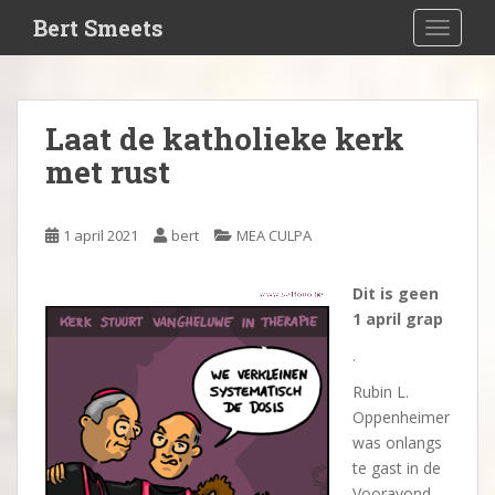
S
Bert Smeets
TOGGLE
k
i
p
t
Laat de katholieke kerk
o
met rust
m
a
i
1 april 2021
bert
MEA CULPA
n
c
o
Dit is geen
n
1 april grap
t
.
e
Rubin L.
n
Oppenheimer
t
was onlangs
te gast in de
Vooravond,