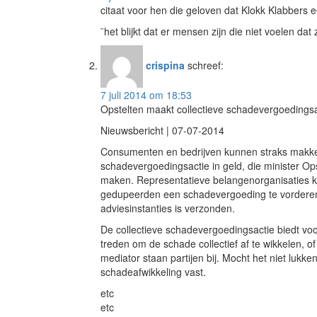
citaat voor hen die geloven dat Klokk Klabbers
¨het blijkt dat er mensen zijn die niet voelen d
crispina
schreef:
7 juli 2014 om 18:53
Opstelten maakt collectieve schadevergoedingsa
Nieuwsbericht | 07-07-2014
Consumenten en bedrijven kunnen straks makkelij
schadevergoedingsactie in geld, die minister Opst
maken. Representatieve belangenorganisaties 
gedupeerden een schadevergoeding te vorderen. D
adviesinstanties is verzonden.
De collectieve schadevergoedingsactie biedt voora
treden om de schade collectief af te wikkelen, of
mediator staan partijen bij. Mocht het niet lukken
schadeafwikkeling vast.
etc
etc