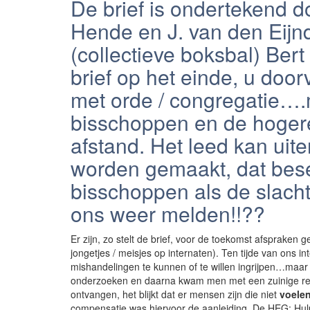
De brief is ondertekend d
Hende en J. van den Eij
(collectieve boksbal) Ber
brief op het einde, u doo
met orde / congregatie….
bisschoppen en de hogere
afstand. Het leed kan uit
worden gemaakt, dat bese
bisschoppen als de slach
ons weer melden!!??
Er zijn, zo stelt de brief, voor de toekomst afspraken
jongetjes / meisjes op internaten). Ten tijde van ons i
mishandelingen te kunnen of te willen ingrijpen…maar
onderzoeken en daarna kwam men met een zuinige rege
ontvangen, het blijkt dat er mensen zijn die niet
voele
compensatie was hiervoor de aanleiding. De HEG: Hul