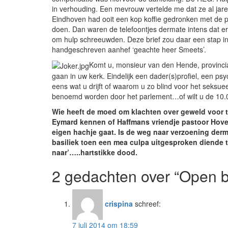
in verhouding. Een mevrouw vertelde me dat ze al jaren
Eindhoven had ooit een kop koffie gedronken met de p
doen. Dan waren de telefoontjes dermate intens dat er
om hulp schreeuwden. Deze brief zou daar een stap in z
handgeschreven aanhef ‘geachte heer Smeets’.
Komt u, monsieur van den Hende, provinci
gaan in uw kerk. Eindelijk een dader(s)profiel, een p
eens wat u drijft of waarom u zo blind voor het seksue
benoemd worden door het parlement…of wilt u de 10.00
Wie heeft de moed om klachten over geweld voor te
Eymard kennen of Haffmans vriendje pastoor Hover,
eigen hachje gaat. Is de weg naar verzoening derma
basiliek toen een mea culpa uitgesproken diende 
naar’…..hartstikke dood.
2 gedachten over “Open b
crispina
schreef:
7 juli 2014 om 18:59