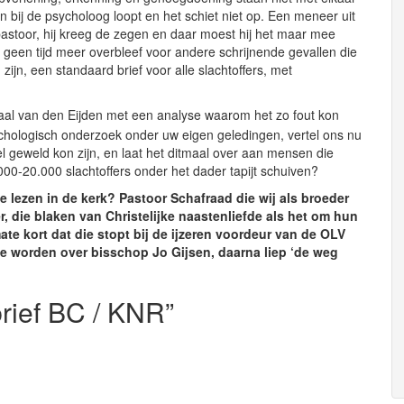
 bij de psycholoog loopt en het schiet niet op. Een meneer uit
astoor, hij kreeg de zegen en daar moest hij het maar mee
 geen tijd meer overbleef voor andere schrijnende gevallen die
ijn, een standaard brief voor alle slachtoffers, met
aal van den Eijden met een analyse waarom het zo fout kon
sychologisch onderzoek onder uw eigen geledingen, vertel ons nu
el geweld kon zijn, en laat het ditmaal over aan mensen die
0-20.000 slachtoffers onder het dader tapijt schuiven?
 lezen in de kerk? Pastoor Schafraad die wij als broeder
 die blaken van Christelijke naastenliefde als het om hun
te kort dat die stopt bij de ijzeren voordeur van de OLV
te worden over bisschop Jo Gijsen, daarna liep ‘de weg
rief BC / KNR”