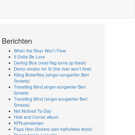
Berichten
When the River Won’t Flow
It Gotta Be Love
Darling Blue (read flag turns up black)
Demo version for Si (the river won’t flow)
Kiling Butterflies (singer-songwriter Bert
Smeets)
Travelling Mind singer-songwriter Bert
Smeets
Travelling Mind (singer-songwriter Bert
Smeets)
Not Noticed To-Day
Hole and Corner album
KPN persterijen
Papa Hein Smeets (een katholieke dood)