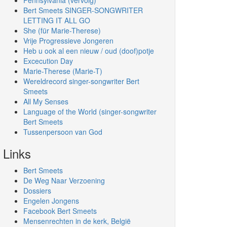
Pennsylvania (vervolg)
Bert Smeets SINGER-SONGWRITER
LETTING IT ALL GO
She (für Marie-Therese)
Vrije Progressieve Jongeren
Heb u ook al een nieuw / oud (doof)potje
Excecution Day
Marie-Therese (Marie-T)
Wereldrecord singer-songwriter Bert
Smeets
All My Senses
Language of the World (singer-songwriter
Bert Smeets
Tussenpersoon van God
Links
Bert Smeets
De Weg Naar Verzoening
Dossiers
Engelen Jongens
Facebook Bert Smeets
Mensenrechten in de kerk, België