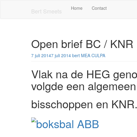
Skip
Home
Contact
to
Bert Smeets
main
content
Open brief BC / KNR
7 juli 2014
7 juli 2014
bert
MEA CULPA
Vlak na de HEG geno
volgde een algemeen 
bisschoppen en KNR