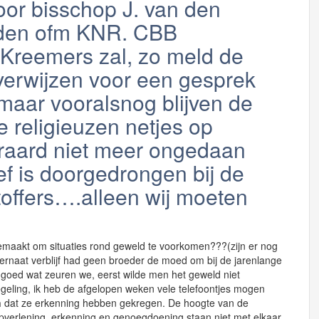
oor bisschop J. van den
nden ofm KNR. CBB
t Kreemers zal, zo meld de
rverwijzen voor een gesprek
maar vooralsnog blijven de
 religieuzen netjes op
eraard niet meer ongedaan
f is doorgedrongen bij de
toffers….alleen wij moeten
 gemaakt om situaties rond geweld te voorkomen???(zijn er nog
nternaat verblijf had geen broeder de moed om bij de jarenlange
 goed wat zeuren we, eerst wilde men het geweld niet
ling, ik heb de afgelopen weken vele telefoontjes mogen
n
dat ze erkenning hebben gekregen. De hoogte van de
pverlening, erkenning en genoegdoening staan niet met elkaar