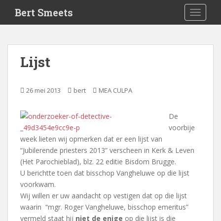
S
Bert Smeets
TOGGLE
k
i
p
t
Lijst
o
m
a
26 mei 2013
bert
MEA CULPA
i
n
De
c
voorbije
o
week lieten wij opmerken dat er een lijst van
n
“Jubilerende priesters 2013” verscheen in Kerk & Leven
t
(Het Parochieblad), blz. 22 editie Bisdom Brugge.
e
U berichtte toen dat bisschop Vangheluwe op die lijst
n
voorkwam.
t
Wij willen er uw aandacht op vestigen dat op die lijst
waarin “mgr. Roger Vangheluwe, bisschop emeritus”
vermeld staat hij
niet de enige
op die lijst is die