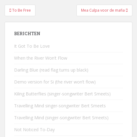
Bericht
To Be Free
Mea Culpa voor de mafia
navigatie
BERICHTEN
It Got To Be Love
When the River Won’t Flow
Darling Blue (read flag turns up black)
Demo version for Si (the river won’t flow)
Kiling Butterflies (singer-songwriter Bert Smeets)
Travelling Mind singer-songwriter Bert Smeets
Travelling Mind (singer-songwriter Bert Smeets)
Not Noticed To-Day