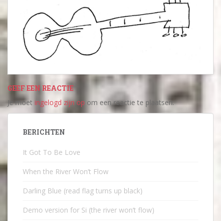
GEEF EEN REACTIE
Je moet
ingelogd zijn op
om een reactie te plaatsen.
BERICHTEN
It Got To Be Love
When the River Won’t Flow
Darling Blue (read flag turns up black)
Demo version for Si (the river won’t flow)