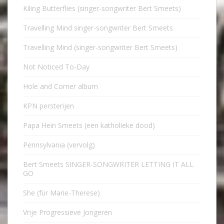
Kiling Butterflies (singer-songwriter Bert Smeets)
Travelling Mind singer-songwriter Bert Smeets
Travelling Mind (singer-songwriter Bert Smeets)
Not Noticed To-Day
Hole and Corner album
KPN persterijen
Papa Hein Smeets (een katholieke dood)
Pennsylvania (vervolg)
Bert Smeets SINGER-SONGWRITER LETTING IT ALL
GO
She (für Marie-Therese)
Vrije Progressieve Jongeren