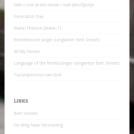
Heb u ook al een nieuw / oud (doof)potje
Excecution Day
Marie-Therese (Marie-T)
Wereldrecord singer-songwriter Bert Smeets
All My Senses
Language of the World (singer-songwriter Bert Smeets
Tussenpersoon van God
LINKS
Bert Smeets
De Weg Naar Verzoening