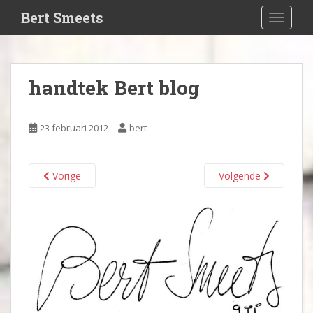
S
Bert Smeets
TOGGLE
k
i
p
t
handtek Bert blog
o
m
a
23 februari 2012
bert
i
n
c
Vorige
Volgende
o
n
t
e
n
t