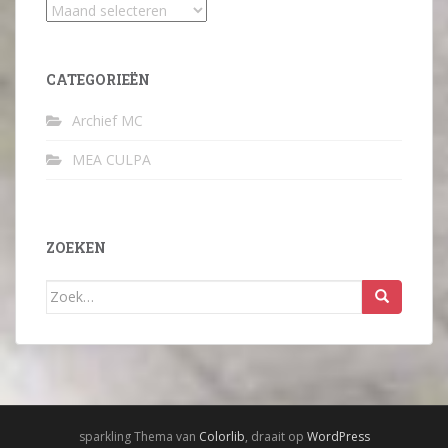
Archief
CATEGORIEËN
Archief MC
MEA CULPA
ZOEKEN
Zoek
naar:
sparkling Thema van
Colorlib
, draait op
WordPress