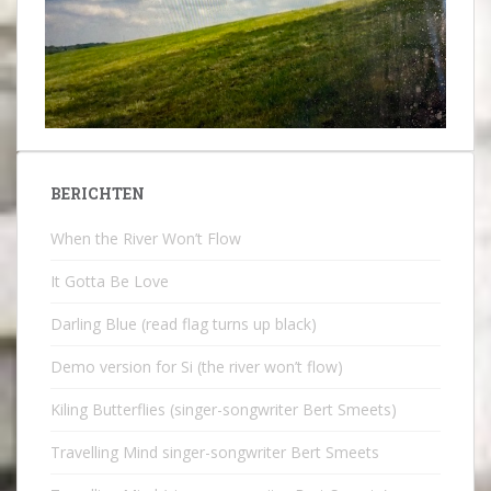
BERICHTEN
When the River Won’t Flow
It Gotta Be Love
Darling Blue (read flag turns up black)
Demo version for Si (the river won’t flow)
Kiling Butterflies (singer-songwriter Bert Smeets)
Travelling Mind singer-songwriter Bert Smeets