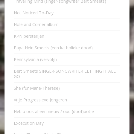
Travelling Mind (singer-songwriter Bert Smeets)
Not Noticed To-Day
Hole and Corner album
KPN persterijen
Papa Hein Smeets (een katholieke dood)
Pennsylvania (vervolg)
Bert Smeets SINGER-SONGWRITER LETTING IT ALL
GO
She (für Marie-Therese)
Vrije Progressieve Jongeren
Heb u ook al een nieuw / oud (doof)potje
Excecution Day