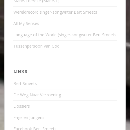
Marie-Therese (Marie-T)
Wereldrecord singer-songwriter Bert Smeets
All My Senses
Language of the World (singer-songwriter Bert Smeets
Tussenpersoon van God
LINKS
Bert Smeets
De Weg Naar Verzoening
Dossiers
Engelen Jongens
Facebook Bert Smeets