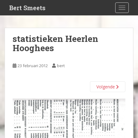
S
Bert Smeets
TOGGLE
k
i
p
t
statistieken Heerlen
o
Hooghees
m
a
i
23 februari 2012
bert
n
c
o
Volgende
n
t
e
n
t