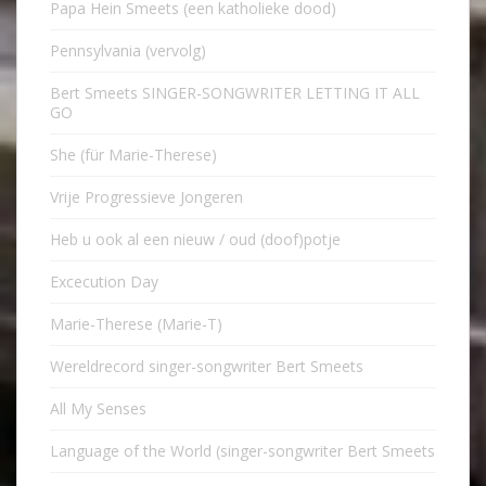
Papa Hein Smeets (een katholieke dood)
Pennsylvania (vervolg)
Bert Smeets SINGER-SONGWRITER LETTING IT ALL
GO
She (für Marie-Therese)
Vrije Progressieve Jongeren
Heb u ook al een nieuw / oud (doof)potje
Excecution Day
Marie-Therese (Marie-T)
Wereldrecord singer-songwriter Bert Smeets
All My Senses
Language of the World (singer-songwriter Bert Smeets