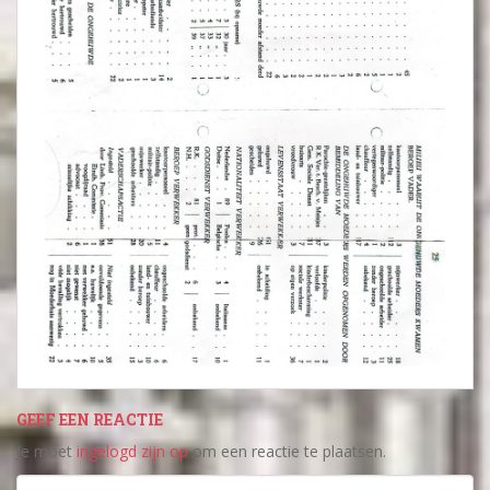
GEEF EEN REACTIE
Je moet
ingelogd zijn op
om een reactie te plaatsen.