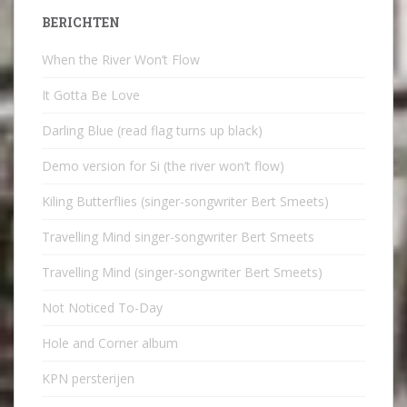
BERICHTEN
When the River Won’t Flow
It Gotta Be Love
Darling Blue (read flag turns up black)
Demo version for Si (the river won’t flow)
Kiling Butterflies (singer-songwriter Bert Smeets)
Travelling Mind singer-songwriter Bert Smeets
Travelling Mind (singer-songwriter Bert Smeets)
Not Noticed To-Day
Hole and Corner album
KPN persterijen