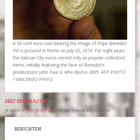
A 50-cent euro coin bearing the image of Pope Benedict
XVI is pictured in Rome on July 22, 2010. For eight years
the Vatican City euros served only as popular collectors’
items, initially featuring the face of Benedict’s
predecessor John Paul II, who died in 2005. AFP PHOTO
/ VINCENZO PINTO
GEEF EEN REACTIE
Je moet
ingelogd zijn op
om een reactie te plaatsen.
BERICHTEN