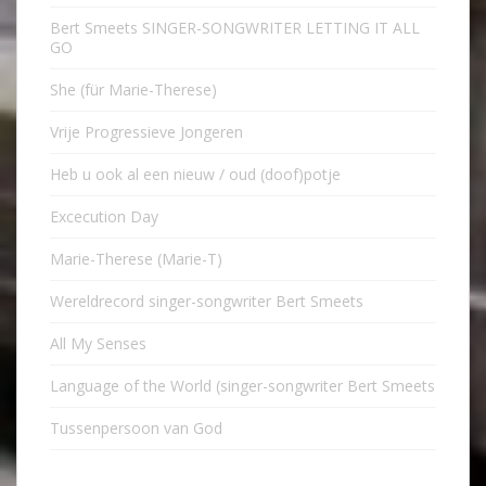
Bert Smeets SINGER-SONGWRITER LETTING IT ALL
GO
She (für Marie-Therese)
Vrije Progressieve Jongeren
Heb u ook al een nieuw / oud (doof)potje
Excecution Day
Marie-Therese (Marie-T)
Wereldrecord singer-songwriter Bert Smeets
All My Senses
Language of the World (singer-songwriter Bert Smeets
Tussenpersoon van God