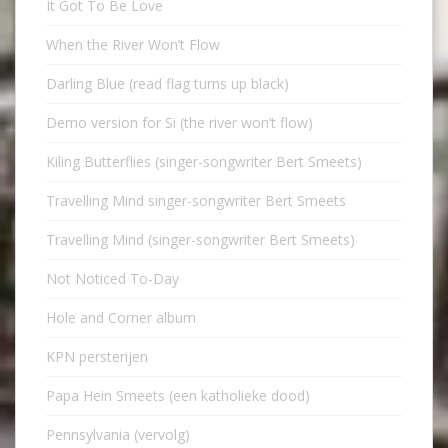
It Got To Be Love
When the River Won’t Flow
Darling Blue (read flag turns up black)
Demo version for Si (the river won’t flow)
Kiling Butterflies (singer-songwriter Bert Smeets)
Travelling Mind singer-songwriter Bert Smeets
Travelling Mind (singer-songwriter Bert Smeets)
Not Noticed To-Day
Hole and Corner album
KPN persterijen
Papa Hein Smeets (een katholieke dood)
Pennsylvania (vervolg)