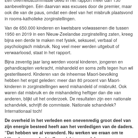
Een overheidscommissie deed in het rapport meer dan 130
aanbevelingen. Eén daarvan was excuses door de premier, maar
ook die van de paus, omdat een deel van het misbruik plaatsvond
in rooms-katholieke zorginstellingen.
Van de 650.000 kinderen en kwetsbare volwassenen die tussen
1950 en 2019 in een Nieuw-Zeelandse zorginstelling zaten, kreeg
bijna een derde te maken met fysiek, seksueel, verbaal of
psychologisch misbruik. Nog veel meer werden uitgebuit of
verwaarloosd, staat in het rapport.
Bijna zeventig jaar lang werden vooral kinderen, jongeren en
gehandicapten verkracht, mishandeld en soms zelfs tegen hun wil
gesteriliseerd. Kinderen van de inheemse Maori-bevolking
hebben het ergst geleden: meer dan 80 procent van Maori-
kinderen in zorginstellingen werd mishandeld of misbruikt. Ook
waren dat misbruik en de mishandeling heftiger dan die van
anderen, blijkt uit het onderzoek. De resultaten zijn een nationale
schandvlek, schrijft de commissie. Nationale schandvlek?
Internationaal toch!
De overheid in het verleden een onevenredig groot deel van
zijn energie besteed heeft aan het verdedigen van de daders.
“Dat hebben we al veranderd. Nu werken we eraan om te