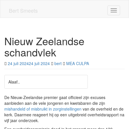
Skip
to
Bert Smeets
Toggle n
main
content
Nieuw Zeelandse
schandvlek
24 juli 2024
24 juli 2024
bert
MEA CULPA
Alaaf..
De Nieuw-Zeelandse premier gaat officieel zijn excuses
aanbieden aan de vele jongeren en kwetsbaren die zijn
mishandeld of misbruikt in zorginstellingen
van de overheid en de
kerk. Daarmee reageert hij op een uitgebreid overheidsrapport na
vijf jaar onderzoek.