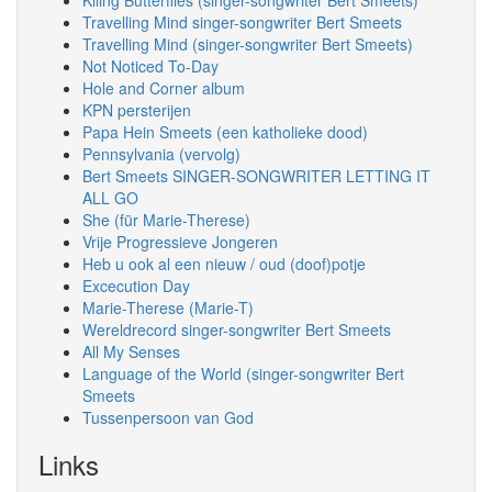
Kiling Butterflies (singer-songwriter Bert Smeets)
Travelling Mind singer-songwriter Bert Smeets
Travelling Mind (singer-songwriter Bert Smeets)
Not Noticed To-Day
Hole and Corner album
KPN persterijen
Papa Hein Smeets (een katholieke dood)
Pennsylvania (vervolg)
Bert Smeets SINGER-SONGWRITER LETTING IT
ALL GO
She (für Marie-Therese)
Vrije Progressieve Jongeren
Heb u ook al een nieuw / oud (doof)potje
Excecution Day
Marie-Therese (Marie-T)
Wereldrecord singer-songwriter Bert Smeets
All My Senses
Language of the World (singer-songwriter Bert
Smeets
Tussenpersoon van God
Links