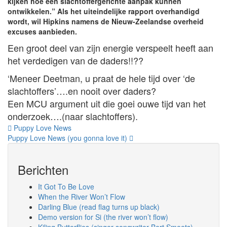
kijken hoe een slachtoffergerichte aanpak kunnen
ontwikkelen.” Als het uiteindelijke rapport overhandigd
wordt, wil Hipkins namens de Nieuw-Zeelandse overheid
excuses aanbieden.
Een groot deel van zijn energie verspeelt heeft aan
het verdedigen van de daders!!??
‘Meneer Deetman, u praat de hele tijd over ‘de
slachtoffers’….en nooit over daders?
Een MCU argument uit die goei ouwe tijd van het
onderzoek….(naar slachtoffers).
Bericht
Puppy Love News
Puppy Love News (you gonna love it)
navigatie
Berichten
It Got To Be Love
When the River Won’t Flow
Darling Blue (read flag turns up black)
Demo version for Si (the river won’t flow)