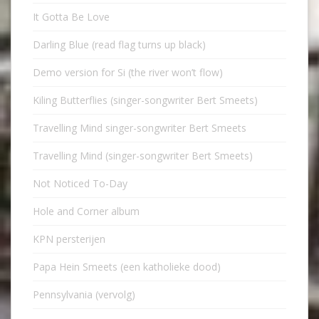
It Gotta Be Love
Darling Blue (read flag turns up black)
Demo version for Si (the river won’t flow)
Kiling Butterflies (singer-songwriter Bert Smeets)
Travelling Mind singer-songwriter Bert Smeets
Travelling Mind (singer-songwriter Bert Smeets)
Not Noticed To-Day
Hole and Corner album
KPN persterijen
Papa Hein Smeets (een katholieke dood)
Pennsylvania (vervolg)