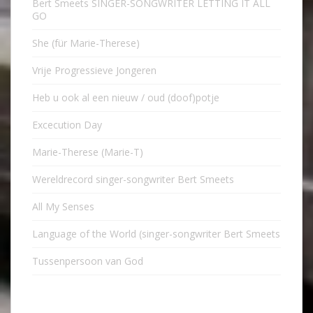
Bert Smeets SINGER-SONGWRITER LETTING IT ALL
GO
She (für Marie-Therese)
Vrije Progressieve Jongeren
Heb u ook al een nieuw / oud (doof)potje
Excecution Day
Marie-Therese (Marie-T)
Wereldrecord singer-songwriter Bert Smeets
All My Senses
Language of the World (singer-songwriter Bert Smeets
Tussenpersoon van God