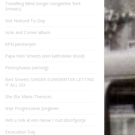
Travelling Mind (singer-songwriter Bert
Smeets)
Not Noticed To-Day
Hole and Corner album
KPN persterijen
Papa Hein Smeets (een katholieke dood)
Pennsylvania (vervolg)
Bert Smeets SINGER-SONGWRITER LETTING
IT ALL GO
She (für Marie-Therese)
Vrije Progressieve Jongeren
Heb u ook al een nieuw / oud (doof)potje
Excecution Day