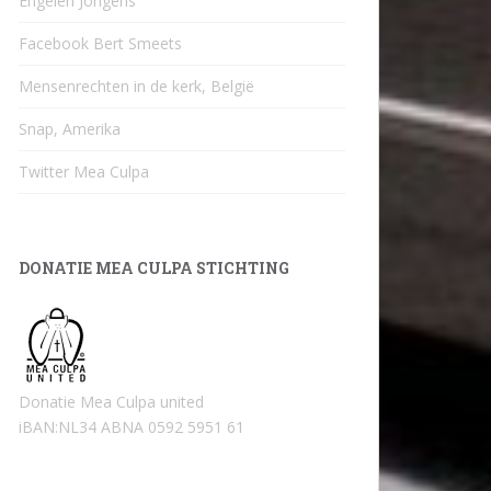
Engelen Jongens
Facebook Bert Smeets
Mensenrechten in de kerk, België
Snap, Amerika
Twitter Mea Culpa
DONATIE MEA CULPA STICHTING
Donatie Mea Culpa united
iBAN:NL34 ABNA 0592 5951 61