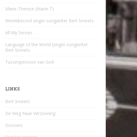
Marie-Therese (Marie-T)
Wereldrecord singer-songwriter Bert Smeets
All My Senses
Language of the World (singer-songwriter
Bert Smeets
Tussenpersoon van God
LINKS
Bert Smeets
De Weg Naar Verzoening
Dossiers