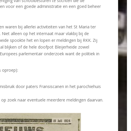
niging van schoolbesturen te stichten die de
en voor een goede administratie en een goed beheer
n waren bij allerlei activiteiten van het St Maria ter
Niet alleen op het internaat maar vlakbij bij de
eide spookte het en lopen er meldingen bij RKK. Zij
al blijken of de hele doofpot Bleijerheide zowel
en Europees parlementair onderzoek want de politiek in
s oproep):
misbruik door paters Fransiscanen in het parochiehuis
n op zoek naar eventuele meerdere meldingen daarvan.