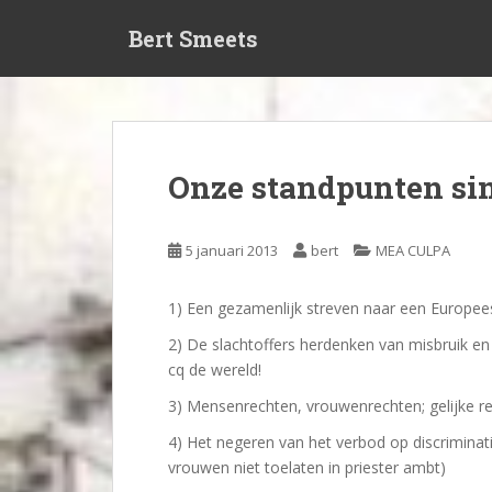
S
Bert Smeets
k
i
p
t
o
m
Onze standpunten sin
a
i
n
5 januari 2013
bert
MEA CULPA
c
o
1) Een gezamenlijk streven naar een Europee
n
t
2) De slachtoffers herdenken van misbruik en
e
cq de wereld!
n
3) Mensenrechten, vrouwenrechten; gelijke 
t
4) Het negeren van het verbod op discrimina
vrouwen niet toelaten in priester ambt)