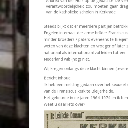
Andrea van der Holz op de gedachte De Vere
verantwoordelijkheid zou moeten gaan drag
van de katholieke scholen in Kerkrade
Steeds blijkt dat er meerdere partijen betrokke
Engelen internaat der arme brüder Franciscus. 
minder-broeders / paters eveneens te Bleijerh
weten van deze klachten en vroeger of later z
nationaal als internationaal zal leiden tot e
Nederland wilt (nog) niet.
Wij kregen onlangs deze klacht binnen (teven
Bericht inhoud:
‘Ik heb een melding gedaan over het sexueel 
van de Fransiscus kerk te Bleijerheide.
Het gebeurde in de jaren 1964-1974 en ik be
Weet u daar iets over?