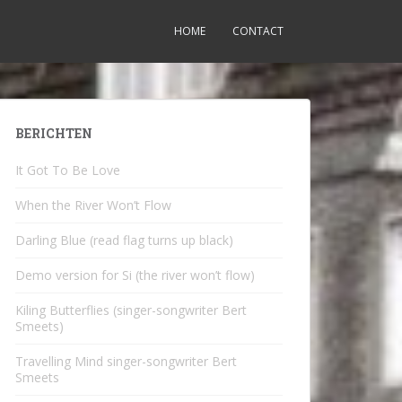
HOME
CONTACT
BERICHTEN
It Got To Be Love
When the River Won’t Flow
Darling Blue (read flag turns up black)
Demo version for Si (the river won’t flow)
Kiling Butterflies (singer-songwriter Bert
Smeets)
Travelling Mind singer-songwriter Bert
Smeets