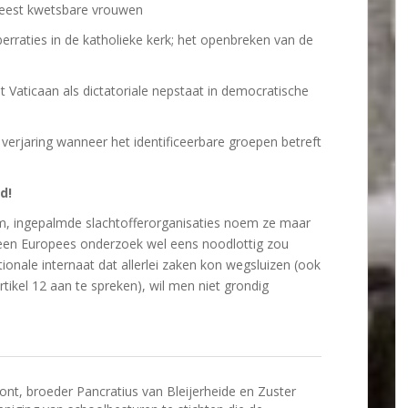
meest kwetsbare vrouwen
berraties in de katholieke kerk; het openbreken van de
t Vaticaan als dictatoriale nepstaat in democratische
verjaring wanneer het identificeerbare groepen betreft
d!
m, ingepalmde slachtofferorganisaties noem ze maar
een Europees onderzoek wel eens noodlottig zou
onale internaat dat allerlei zaken kon wegsluizen (ook
rtikel 12 aan te spreken), wil men niet grondig
t, broeder Pancratius van Bleijerheide en Zuster