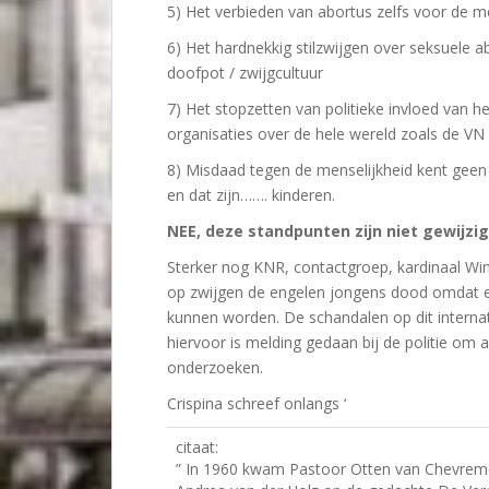
5) Het verbieden van abortus zelfs voor de 
6) Het hardnekkig stilzwijgen over seksuele a
doofpot / zwijgcultuur
7) Het stopzetten van politieke invloed van he
organisaties over de hele wereld zoals de VN
8) Misdaad tegen de menselijkheid kent geen 
en dat zijn……. kinderen.
NEE, deze standpunten zijn niet gewijzig
Sterker nog KNR, contactgroep, kardinaal Wi
op zwijgen de engelen jongens dood omdat 
kunnen worden. De schandalen op dit internati
hiervoor is melding gedaan bij de politie om a
onderzoeken.
Crispina schreef onlangs ‘
citaat:
” In 1960 kwam Pastoor Otten van Chevremon