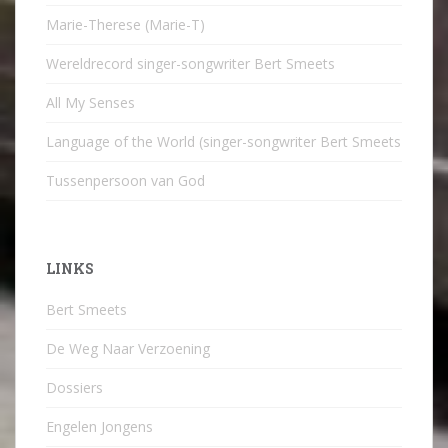
Marie-Therese (Marie-T)
Wereldrecord singer-songwriter Bert Smeets
All My Senses
Language of the World (singer-songwriter Bert Smeets
Tussenpersoon van God
LINKS
Bert Smeets
De Weg Naar Verzoening
Dossiers
Engelen Jongens