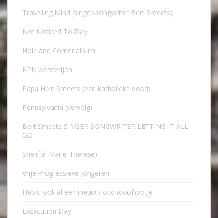
Travelling Mind (singer-songwriter Bert Smeets)
Not Noticed To-Day
Hole and Corner album
KPN persterijen
Papa Hein Smeets (een katholieke dood)
Pennsylvania (vervolg)
Bert Smeets SINGER-SONGWRITER LETTING IT ALL
GO
She (für Marie-Therese)
Vrije Progressieve Jongeren
Heb u ook al een nieuw / oud (doof)potje
Excecution Day