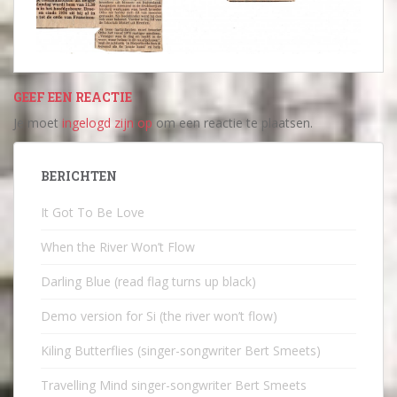
GEEF EEN REACTIE
Je moet
ingelogd zijn op
om een reactie te plaatsen.
BERICHTEN
It Got To Be Love
When the River Won’t Flow
Darling Blue (read flag turns up black)
Demo version for Si (the river won’t flow)
Kiling Butterflies (singer-songwriter Bert Smeets)
Travelling Mind singer-songwriter Bert Smeets