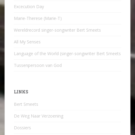
Excecution Day
Marie-Therese (Marie-T)
Wereldrecord singer-songwriter Bert Smeets
All My Senses
Language of the World (singer-songwriter Bert Smeets
Tussenpersoon van God
LINKS
Bert Smeets
De Weg Naar Verzoening
Dossiers