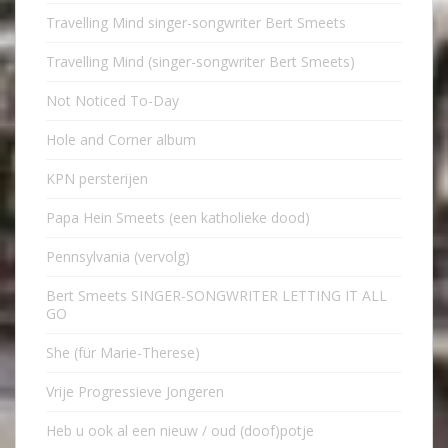
Travelling Mind singer-songwriter Bert Smeets
Travelling Mind (singer-songwriter Bert Smeets)
Not Noticed To-Day
Hole and Corner album
KPN persterijen
Papa Hein Smeets (een katholieke dood)
Pennsylvania (vervolg)
Bert Smeets SINGER-SONGWRITER LETTING IT ALL
GO
She (für Marie-Therese)
Vrije Progressieve Jongeren
Heb u ook al een nieuw / oud (doof)potje