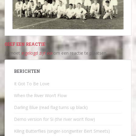
GEEF EEN REACTIE
Je moet
ingelogd zijn op
om een reactie te plaatsen.
BERICHTEN
It Got To Be Love
When the River Won’t Flow
Darling Blue (read flag turns up black)
Demo version for Si (the river won’t flow)
Kiling Butterflies (singer-songwriter Bert Smeets)