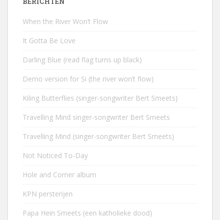
BERICHTEN
When the River Won’t Flow
It Gotta Be Love
Darling Blue (read flag turns up black)
Demo version for Si (the river won’t flow)
Kiling Butterflies (singer-songwriter Bert Smeets)
Travelling Mind singer-songwriter Bert Smeets
Travelling Mind (singer-songwriter Bert Smeets)
Not Noticed To-Day
Hole and Corner album
KPN persterijen
Papa Hein Smeets (een katholieke dood)