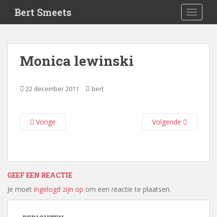
S
Bert Smeets
TOGGLE
k
i
p
t
Monica lewinski
o
m
a
22 december 2011
bert
i
n
c
Vorige
Volgende
o
n
t
e
n
GEEF EEN REACTIE
t
Je moet
ingelogd zijn op
om een reactie te plaatsen.