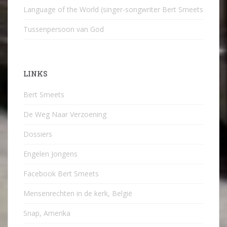
Language of the World (singer-songwriter Bert Smeets
Tussenpersoon van God
LINKS
Bert Smeets
De Weg Naar Verzoening
Dossiers
Engelen Jongens
Facebook Bert Smeets
Mensenrechten in de kerk, België
Snap, Amerika