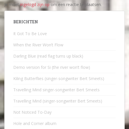
Je moet
ingelogd zijn op
om een reactie te plaatsen.
BERICHTEN
It Got To Be Love
When the River Won’t Flow
Darling Blue (read flag turns up black)
Demo version for Si (the river won’t flow)
Kiling Butterflies (singer-songwriter Bert Smeets)
Travelling Mind singer-songwriter Bert Smeets
Travelling Mind (singer-songwriter Bert Smeets)
Not Noticed To-Day
Hole and Corner album