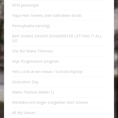
KPN persterijen
Papa Hein Smeets (een katholieke dood)
Pennsylvania (vervolg)
Bert Smeets SINGER-SONGWRITER LETTING IT ALL
GO
She (für Marie-Therese)
Vrije Progressieve Jongeren
Heb u ook al een nieuw / oud (doof)potje
Excecution Day
Marie-Therese (Marie-T)
Wereldrecord singer-songwriter Bert Smeets
All My Senses