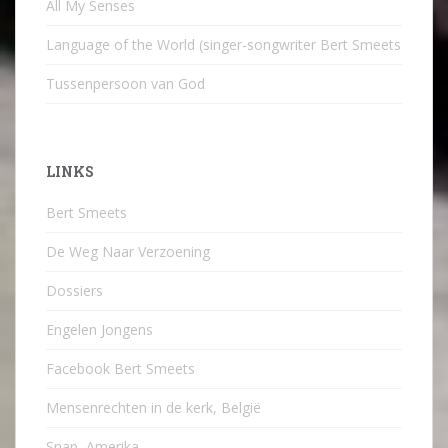
All My Senses
Language of the World (singer-songwriter Bert Smeets
Tussenpersoon van God
LINKS
Bert Smeets
De Weg Naar Verzoening
Dossiers
Engelen Jongens
Facebook Bert Smeets
Mensenrechten in de kerk, België
Snap, Amerika