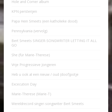
Hole and Corner album
KPN persterijen
Papa Hein Smeets (een katholieke dood)
Pennsylvania (vervolg)
Bert Smeets SINGER-SONGWRITER LETTING IT ALL
GO
She (für Marie-Therese)
Vrije Progressieve Jongeren
Heb u ook al een nieuw / oud (doof)potje
Excecution Day
Marie-Therese (Marie-T)
Wereldrecord singer-songwriter Bert Smeets