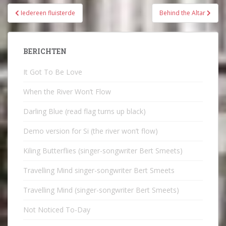
Bericht
Iedereen fluisterde
Behind the Altar
navigatie
BERICHTEN
It Got To Be Love
When the River Won’t Flow
Darling Blue (read flag turns up black)
Demo version for Si (the river won’t flow)
Kiling Butterflies (singer-songwriter Bert Smeets)
Travelling Mind singer-songwriter Bert Smeets
Travelling Mind (singer-songwriter Bert Smeets)
Not Noticed To-Day