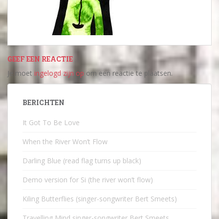
GEEF EEN REACTIE
Je moet
ingelogd zijn op
om een reactie te plaatsen.
BERICHTEN
It Got To Be Love
When the River Won’t Flow
Darling Blue (read flag turns up black)
Demo version for Si (the river won’t flow)
Kiling Butterflies (singer-songwriter Bert Smeets)
Travelling Mind singer-songwriter Bert Smeets