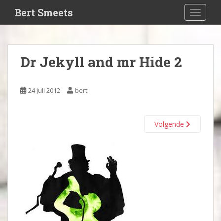
S
Bert Smeets
TOGGLE
k
i
p
t
Dr Jekyll and mr Hide 2
o
m
a
24 juli 2012
bert
i
n
c
Volgende
o
n
t
e
n
t