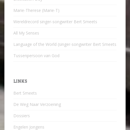
Marie-Therese (Marie-T)
Wereldrecord singer-songwriter Bert Smeets
All My Senses
Language of the World (singer-songwriter Bert Smeets
Tussenpersoon van God
LINKS
Bert Smeets
De Weg Naar Verzoening
Dossiers
Engelen Jongens