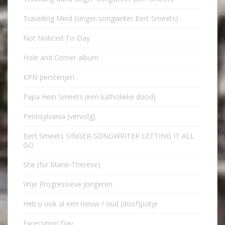
Travelling Mind (singer-songwriter Bert Smeets)
Not Noticed To-Day
Hole and Corner album
KPN persterijen
Papa Hein Smeets (een katholieke dood)
Pennsylvania (vervolg)
Bert Smeets SINGER-SONGWRITER LETTING IT ALL
GO
She (für Marie-Therese)
Vrije Progressieve Jongeren
Heb u ook al een nieuw / oud (doof)potje
Excecution Day