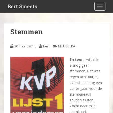
S
Bert Smeets
TOGGLE
k
i
p
t
Stemmen
o
m
a
20 maart 2014
bert
MEA CULPA
i
n
En toen
…wilde ik
c
alsnog gaan
o
stemmen. Het was
n
tegen acht uur, ’s
t
avonds, en nog een
e
uur te gaan voor de
n
stembureaus
t
zouden sluiten.
Zocht naar mijn
stemkaart,