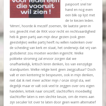
paspoort snel ter
hand en nog even
een blik op lijst met
de te kiezen leden.
‘Mmm’, hoorde ik mezelf zoemen, ‘de laatste jaren in
ons gevecht met de RKK voor recht en rechtvaardigheid
heb ik geen partij aan mijn deur gezien (ook geen
geestelijke) welke partij heeft nu willen nadenken over
de scheiding van kerk en staat, het onderwijs dat vrij van
godsdienst zou moeten worden ingericht. Welke
politieke stroming zal ervoor zorgen dat we
onafhankelijk, kritisch leren denken, los van eenzijdige
standpunten. Welke religie kent geen zwijgcultuur? Doch
valt er een kentering te bespeuren, ook in mijn denken,
niet dat ik niet meer achter mijn / onze strijd sta, wel
degelijk maar er valt ook veel te zeggen over ons eigen
handelen, kritiek naar onszelf, slachtoffers moedwillig
slachtoffer laten is een slechte keuze, om de mens aan
zijn seculier lot over te laten door geen warm alternatief