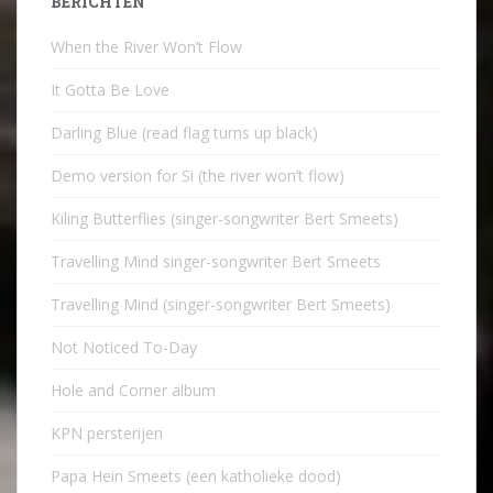
BERICHTEN
When the River Won’t Flow
It Gotta Be Love
Darling Blue (read flag turns up black)
Demo version for Si (the river won’t flow)
Kiling Butterflies (singer-songwriter Bert Smeets)
Travelling Mind singer-songwriter Bert Smeets
Travelling Mind (singer-songwriter Bert Smeets)
Not Noticed To-Day
Hole and Corner album
KPN persterijen
Papa Hein Smeets (een katholieke dood)