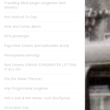
Travelling Mind (singer-songwriter Bert
Smeets)
Not Noticed To-Day
Hole and Corner album
KPN persterijen
Papa Hein Smeets (een katholieke dood)
Pennsylvania (vervolg)
Bert Smeets SINGER-SONGWRITER LETTING
IT ALL GO
She (für Marie-Therese)
Vrije Progressieve Jongeren
Heb u ook al een nieuw / oud (doof)potje
Excecution Day