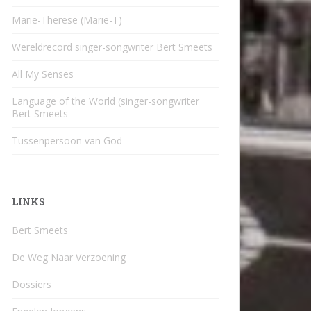
Marie-Therese (Marie-T)
Wereldrecord singer-songwriter Bert Smeets
All My Senses
Language of the World (singer-songwriter
Bert Smeets
Tussenpersoon van God
LINKS
Bert Smeets
De Weg Naar Verzoening
Dossiers