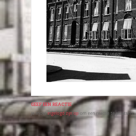
GEEF EEN REACTIE
Je moet
ingelogd zijn op
om een reactie te plaatsen.