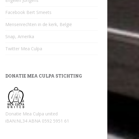
Engelen Jongens
Facebook Bert Smeets
Mensenrechten in de kerk, België
Snap, Amerika
Twitter Mea Culpa
DONATIE MEA CULPA STICHTING
Donatie Mea Culpa united
iBAN:NL34 ABNA 0592 5951 61