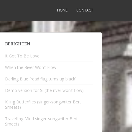
HOME
CONTACT
BERICHTEN
It Got To Be Love
When the River Won’t Flow
Darling Blue (read flag turns up black)
Demo version for Si (the river won’t flow)
Kiling Butterflies (singer-songwriter Bert
Smeets)
Travelling Mind singer-songwriter Bert
Smeets