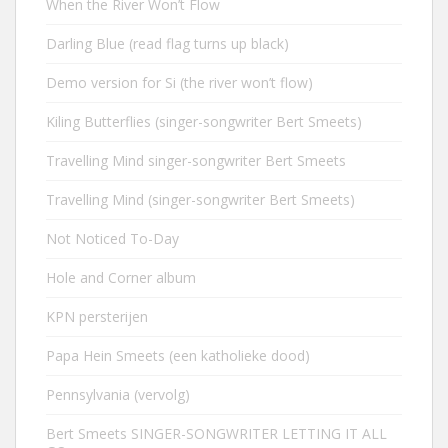
When the River Won’t Flow
Darling Blue (read flag turns up black)
Demo version for Si (the river won’t flow)
Kiling Butterflies (singer-songwriter Bert Smeets)
Travelling Mind singer-songwriter Bert Smeets
Travelling Mind (singer-songwriter Bert Smeets)
Not Noticed To-Day
Hole and Corner album
KPN persterijen
Papa Hein Smeets (een katholieke dood)
Pennsylvania (vervolg)
Bert Smeets SINGER-SONGWRITER LETTING IT ALL