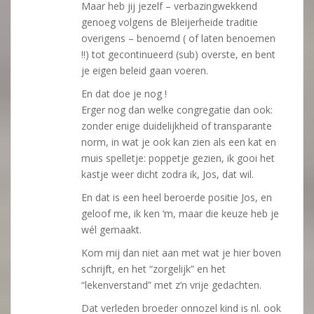
Maar heb jij jezelf – verbazingwekkend
genoeg volgens de Bleijerheide traditie
overigens – benoemd ( of laten benoemen
!!) tot gecontinueerd (sub) overste, en bent
je eigen beleid gaan voeren.
En dat doe je nog !
Erger nog dan welke congregatie dan ook:
zonder enige duidelijkheid of transparante
norm, in wat je ook kan zien als een kat en
muis spelletje: poppetje gezien, ik gooi het
kastje weer dicht zodra ik, Jos, dat wil.
En dat is een heel beroerde positie Jos, en
geloof me, ik ken ‘m, maar die keuze heb je
wél gemaakt.
Kom mij dan niet aan met wat je hier boven
schrijft, en het “zorgelijk” en het
“lekenverstand” met z’n vrije gedachten.
Dat verleden broeder onnozel kind is nl. ook