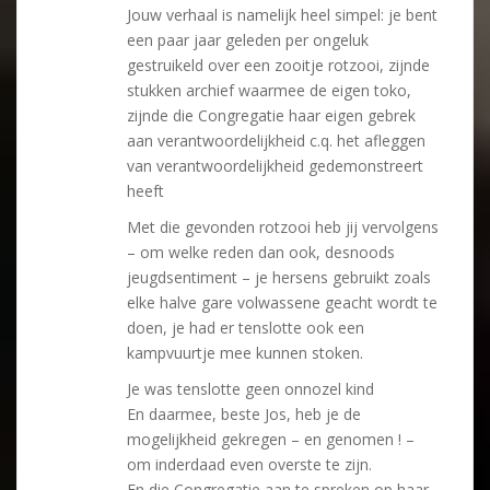
Jouw verhaal is namelijk heel simpel: je bent
een paar jaar geleden per ongeluk
gestruikeld over een zooitje rotzooi, zijnde
stukken archief waarmee de eigen toko,
zijnde die Congregatie haar eigen gebrek
aan verantwoordelijkheid c.q. het afleggen
van verantwoordelijkheid gedemonstreert
heeft
Met die gevonden rotzooi heb jij vervolgens
– om welke reden dan ook, desnoods
jeugdsentiment – je hersens gebruikt zoals
elke halve gare volwassene geacht wordt te
doen, je had er tenslotte ook een
kampvuurtje mee kunnen stoken.
Je was tenslotte geen onnozel kind
En daarmee, beste Jos, heb je de
mogelijkheid gekregen – en genomen ! –
om inderdaad even overste te zijn.
En die Congregatie aan te spreken op haar