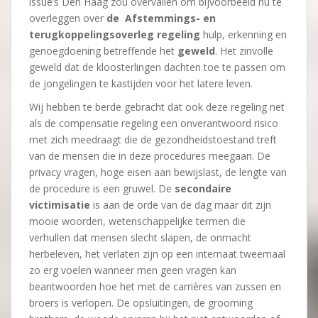
issue’s Den Haag zou overvallen om bijvoorbeeld nu te
overleggen over
de Afstemmings- en
terugkoppelingsoverleg regeling
hulp, erkenning en
genoegdoening betreffende het
geweld
. Het zinvolle
geweld dat de kloosterlingen dachten toe te passen om
de jongelingen te kastijden voor het latere leven.
Wij hebben te berde gebracht dat ook deze regeling net
als de compensatie regeling een onverantwoord risico
met zich meedraagt die de gezondheidstoestand treft
van de mensen die in deze procedures meegaan. De
privacy vragen, hoge eisen aan bewijslast, de lengte van
de procedure is een gruwel. De
secondaire
victimisatie
is aan de orde van de dag maar dit zijn
mooie woorden, wetenschappelijke termen die
verhullen dat mensen slecht slapen, de onmacht
herbeleven, het verlaten zijn op een internaat tweemaal
zo erg voelen wanneer men geen vragen kan
beantwoorden hoe het met de carrières van zussen en
broers is verlopen. De opsluitingen, de grooming