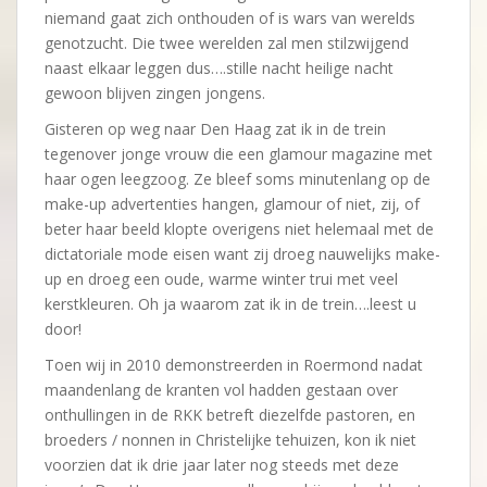
niemand gaat zich onthouden of is wars van werelds
genotzucht. Die twee werelden zal men stilzwijgend
naast elkaar leggen dus….stille nacht heilige nacht
gewoon blijven zingen jongens.
Gisteren op weg naar Den Haag zat ik in de trein
tegenover jonge vrouw die een glamour magazine met
haar ogen leegzoog. Ze bleef soms minutenlang op de
make-up advertenties hangen, glamour of niet, zij, of
beter haar beeld klopte overigens niet helemaal met de
dictatoriale mode eisen want zij droeg nauwelijks make-
up en droeg een oude, warme winter trui met veel
kerstkleuren. Oh ja waarom zat ik in de trein….leest u
door!
Toen wij in 2010 demonstreerden in Roermond nadat
maandenlang de kranten vol hadden gestaan over
onthullingen in de RKK betreft diezelfde pastoren, en
broeders / nonnen in Christelijke tehuizen, kon ik niet
voorzien dat ik drie jaar later nog steeds met deze