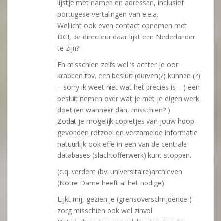
lijstje met namen en adressen, inclusief
portugese vertalingen van e.e.a.
Wellicht ook even contact opnemen met
DCI, de directeur daar lijkt een Nederlander
te zijn?
En misschien zelfs wel ’s achter je oor
krabben tbv. een besluit (durven(?) kunnen (?)
– sorry ik weet niet wat het precies is – ) een
besluit nemen over wat je met je eigen werk
doet (en wanneer dan, misschien? )
Zodat je mogelijk copietjes van jouw hoop
gevonden rotzooi en verzamelde informatie
natuurlijk ook effe in een van de centrale
databases (slachtofferwerk) kunt stoppen.
(c.q. verdere (bv. universitaire)archieven
(Notre Dame heeft al het nodige)
Lijkt mij, gezien je (grensoverschrijdende )
zorg misschien ook wel zinvol