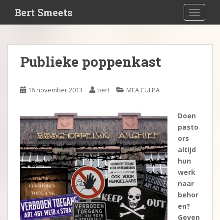
S
Bert Smeets
TOGGLE
k
i
p
t
Publieke poppenkast
o
m
a
16 november 2013
bert
MEA CULPA
i
n
Doen
c
pasto
o
ors
n
altijd
t
hun
e
werk
n
naar
t
behor
en?
Geven