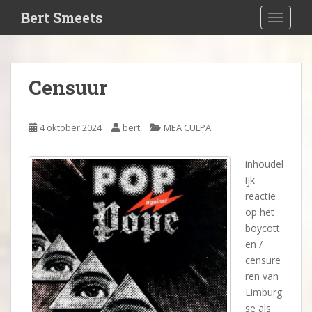
S
Bert Smeets
TOGGLE
k
i
p
t
Censuur
o
m
a
4 oktober 2024
bert
MEA CULPA
i
n
inhoudel
c
ijk
o
reactie
n
op het
t
boycott
e
en /
n
censure
t
ren van
Limburg
se als