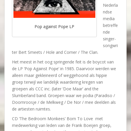
Nederla
ndse
media
betreffe
Pop against Pope LP
nde
singer-
songwri
ter Bert Smeets / Hole and Corner / The Clan.
Het meest in het oog springende feit is de boycot van
de LP ‘Pop Against Pope’ in 1985. Daarvoor werden we
alleen maar gekleineerd of weggehoond als hippie
groep terwijl we landelijk waardering kregen van
groepen als CCC inc. (later ‘Doe Maar’ and the
Slumberland band. Groepen waar we podia (Paradiso /
Doornroosje / de Melkweg / De Nor / mee deelden als
de artiesten ruimtes.
CD ‘The Bedroom Monkees’ Born To Love met
medewerking van leden van de Frank Boeijen groep,