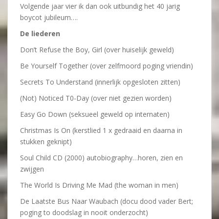
Volgende jaar vier ik dan ook uitbundig het 40 jarig
boycot jubileum….
De liederen
Don’t Refuse the Boy, Girl (over huiselijk geweld)
Be Yourself Together (over zelfmoord poging vriendin)
Secrets To Understand (innerlijk opgesloten zitten)
(Not) Noticed T0-Day (over niet gezien worden)
Easy Go Down (seksueel geweld op internaten)
Christmas Is On (kerstlied 1 x gedraaid en daarna in
stukken geknipt)
Soul Child CD (2000) autobiography…horen, zien en
zwijgen
The World Is Driving Me Mad (the woman in men)
De Laatste Bus Naar Waubach (docu dood vader Bert;
poging to doodslag in nooit onderzocht)