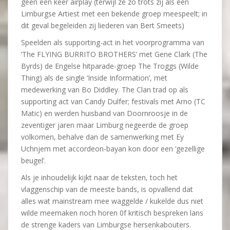
geen een keer airplay (terwijl ze zo trots zij als een
Limburgse Artiest met een bekende groep meespeelt; in
dit geval begeleiden zij liederen van Bert Smeets)
Speelden als supporting-act in het voorprogramma van
‘The FLYING BURRITO BROTHERS’ met Gene Clark (The
Byrds) de Engelse hitparade-groep The Troggs (Wilde
Thing) als de single ‘Inside Information’, met
medewerking van Bo Diddley. The Clan trad op als
supporting act van Candy Dulfer; festivals met Arno (TC
Matic) en werden huisband van Doornroosje in de
zeventiger jaren maar Limburg negeerde de groep
volkomen, behalve dan de samenwerking met Ey
Uchnjem met accordeon-bayan kon door een ‘gezellige
beugel’.
Als je inhoudelijk kijkt naar de teksten, toch het
vlaggenschip van de meeste bands, is opvallend dat
alles wat mainstream mee waggelde / kukelde dus niet
wilde meemaken noch horen 0f kritisch bespreken lans
de strenge kaders van Limburgse hersenkabouters.