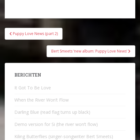
Bericht
Puppy Love News (part 2)
navigatie
Bert Smeets ‘new album: Puppy Love News’
BERICHTEN
It Got To Be Love
When the River Won’t Flow
Darling Blue (read flag turns up black)
Demo version for Si (the river won’t flow)
Kiling Butterflies (singer-songwriter Bert Smeets)