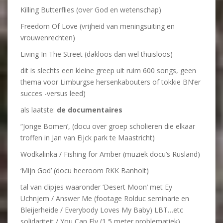
Killing Butterflies (over God en wetenschap)
Freedom Of Love (vrijheid van meningsuiting en
vrouwenrechten)
Living In The Street (dakloos dan wel thuisloos)
dit is slechts een kleine greep uit ruim 600 songs, geen
thema voor Limburgse hersenkabouters of tokkie BN’er
succes -versus leed)
als laatste:
de documentaires
“Jonge Bomen’, (docu over groep scholieren die elkaar
troffen in Jan van Eijck park te Maastricht)
Wodkalinka / Fishing for Amber (muziek docu’s Rusland)
‘Mijn God’ (docu heeroom RKK Banholt)
tal van clipjes waaronder ‘Desert Moon’ met Ey
Uchnjem / Answer Me (footage Rolduc seminarie en
Bleijerheide / Everybody Loves My Baby) LBT…etc
solidariteit / You Can Fly (1,5 meter problematiek)