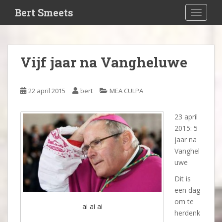
S
Bert Smeets
TOGGLE
k
i
p
t
Vijf jaar na Vangheluwe
o
m
a
22 april 2015
bert
MEA CULPA
i
n
23 april
c
2015: 5
o
jaar na
n
Vanghel
t
uwe
e
n
Dit is
t
een dag
om te
ai ai ai
herdenk