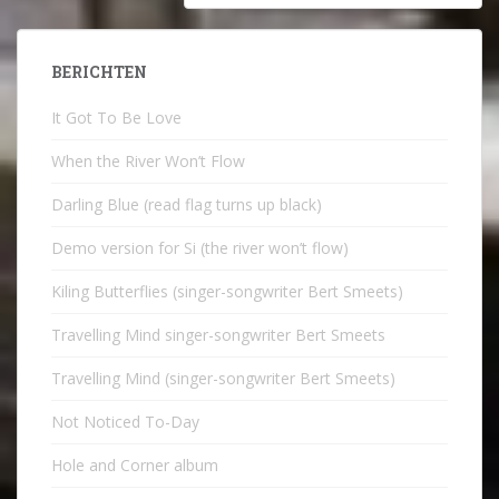
BERICHTEN
It Got To Be Love
When the River Won’t Flow
Darling Blue (read flag turns up black)
Demo version for Si (the river won’t flow)
Kiling Butterflies (singer-songwriter Bert Smeets)
Travelling Mind singer-songwriter Bert Smeets
Travelling Mind (singer-songwriter Bert Smeets)
Not Noticed To-Day
Hole and Corner album