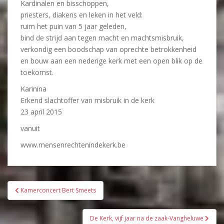
Kardinalen en bisschoppen,
priesters, diakens en leken in het veld:
ruim het puin van 5 jaar geleden,
bind de strijd aan tegen macht en machtsmisbruik,
verkondig een boodschap van oprechte betrokkenheid
en bouw aan een nederige kerk met een open blik op de
toekomst.
Karinina
Erkend slachtoffer van misbruik in de kerk
23 april 2015
vanuit
www.mensenrechtenindekerk.be
Bericht
Kamerconcert Bert Smeets
navigatie
De Kerk, vijf jaar na de zaak-Vangheluwe