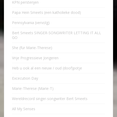
KPN persterijen
Papa Hein Smeets (een katholieke dood)
Pennsylvania (vervolg)
Bert Smeets SINGER-SONGWRITER LETTING IT ALL
GO
She (für Marie-Therese)
Vrije Progressieve Jongeren
Heb u ook al een nieuw / oud (doof)potje
Excecution Day
Marie-Therese (Marie-T)
Wereldrecord singer-songwriter Bert Smeets
All My Senses