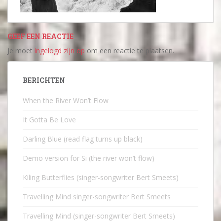
GEEF EEN REACTIE
Je moet
ingelogd zijn op
om een reactie te plaatsen.
BERICHTEN
When the River Won’t Flow
It Gotta Be Love
Darling Blue (read flag turns up black)
Demo version for Si (the river won’t flow)
Kiling Butterflies (singer-songwriter Bert Smeets)
Travelling Mind singer-songwriter Bert Smeets
Travelling Mind (singer-songwriter Bert Smeets)