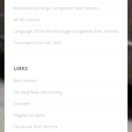
Wereldrecord singer-songwriter Bert Smeets
All My Senses
Language of the World (singer-songwriter Bert Smeets
Tussenpersoon van God
LINKS
Bert Smeets
De Weg Naar Verzoening
Dossiers
Engelen Jongens
Facebook Bert Smeets