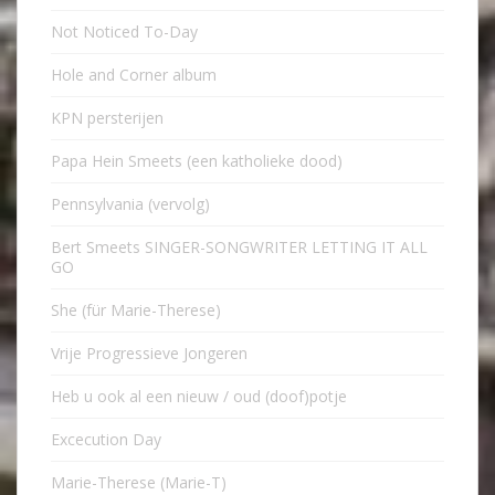
Not Noticed To-Day
Hole and Corner album
KPN persterijen
Papa Hein Smeets (een katholieke dood)
Pennsylvania (vervolg)
Bert Smeets SINGER-SONGWRITER LETTING IT ALL
GO
She (für Marie-Therese)
Vrije Progressieve Jongeren
Heb u ook al een nieuw / oud (doof)potje
Excecution Day
Marie-Therese (Marie-T)