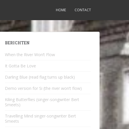
HOME
CONTACT
BERICHTEN
When the River Won’t Flow
It Gotta Be Love
Darling Blue (read flag turns up black)
Demo version for Si (the river won’t flow)
Kiling Butterflies (singer-songwriter Bert
Smeets)
Travelling Mind singer-songwriter Bert
Smeets