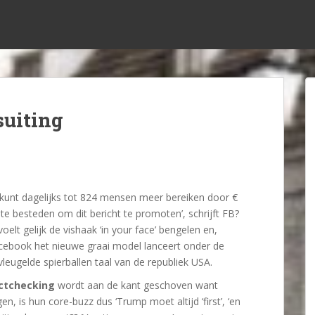
suiting
e kunt dagelijks tot 824 mensen meer bereiken door €
 te besteden om dit bericht te promoten’, schrijft FB?
voelt gelijk de vishaak ‘in your face’ bengelen en,
cebook het nieuwe graai model lanceert onder de
vleugelde spierballen taal van de republiek USA.
ctchecking
wordt aan de kant geschoven want
gen, is hun core-buzz dus ‘Trump moet altijd ‘first’, ‘en