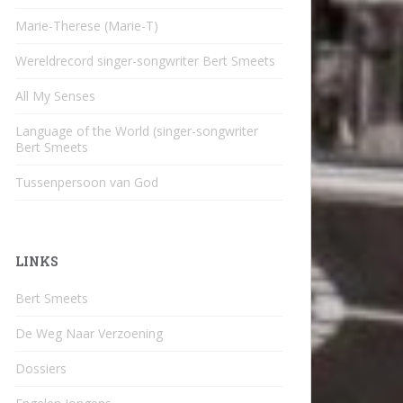
Marie-Therese (Marie-T)
Wereldrecord singer-songwriter Bert Smeets
All My Senses
Language of the World (singer-songwriter
Bert Smeets
Tussenpersoon van God
LINKS
Bert Smeets
De Weg Naar Verzoening
Dossiers