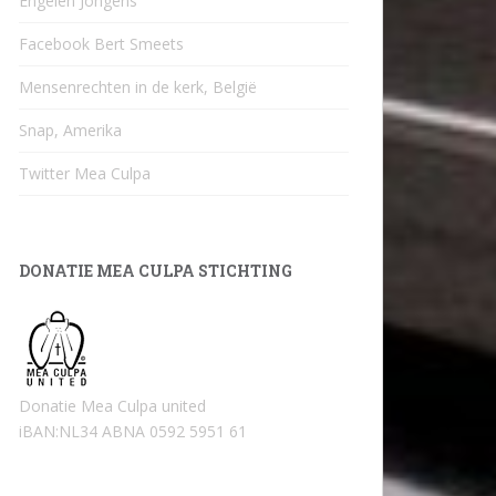
Engelen Jongens
Facebook Bert Smeets
Mensenrechten in de kerk, België
Snap, Amerika
Twitter Mea Culpa
DONATIE MEA CULPA STICHTING
Donatie Mea Culpa united
iBAN:NL34 ABNA 0592 5951 61