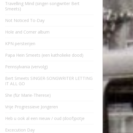
Travelling Mind (singer-songwriter Bert
Smeets)
Not Noticed To-Day
Hole and Corner album
KPN persterijen
Papa Hein Smeets (een katholieke dood)
Pennsylvania (vervolg)
Bert Smeets SINGER-SONGWRITER LETTING
IT ALL GO
She (für Marie-Therese)
Vrije Progressieve Jongeren
Heb u ook al een nieuw / oud (doof)potje
Excecution Day