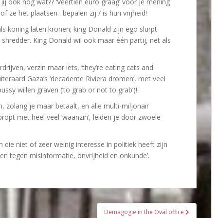
l jij ook nog wat?? ‘Veertien euro graag’ voor je mening
of ze het plaatsen…bepalen zij / is hun vrijheid!
ls koning laten kronen; king Donald zijn ego slurpt
shredder. King Donald wil ook maar één partij, net als
drijven, verzin maar iets, ’they’re eating cats and
uiteraard Gaza’s ‘decadente Riviera dromen’, met veel
sy willen graven (’to grab or not to grab’)!
 zolang je maar betaalt, en alle multi-miljonair
ropt met heel veel ‘waanzin’, leiden je door zwoele
die niet of zeer weinig interesse in politiek heeft zijn
men tegen misinformatie, onvrijheid en onkunde’.
Demagogie in the Oval office