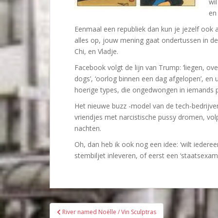
wi
en 
Eenmaal een republiek dan kun je jezelf ook a
alles op, jouw mening gaat ondertussen in de 
Chi, en Vladje.
Facebook volgt de lijn van Trump: ‘liegen, over
dogs’, ‘oorlog binnen een dag afgelopen’, en 
hoerige types, die ongedwongen in iemands pus
Het nieuwe buzz -model van de tech-bedrijven,
vriendjes met narcistische pussy dromen, volp
nachten.
Oh, dan heb ik ook nog een idee: ‘wilt iedereen 
stembiljet inleveren, of eerst een ‘staatsexa
Bericht
River named Noëlle / Vin Sculptras