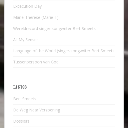
Excecution Day
Marie-Therese (Marie-T)
Wereldrecord singer-songwriter Bert Smeets
All My Senses
Language of the World (singer-songwriter Bert Smeets
Tussenpersoon van God
LINKS
Bert Smeets
De Weg Naar Verzoening
Dossiers