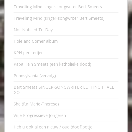
Travelling Mind singer-songwriter Bert Smeets
Travelling Mind (singer-songwriter Bert Smeets)
Not Noticed To-Day
Hole and Corner album
KPN persterijen
Papa Hein Smeets (een katholieke dood)
Pennsylvania (vervolg)
Bert Smeets SINGER-SONGWRITER LETTING IT ALL
GO
She (für Marie-Therese)
Vrije Progressieve Jongeren
Heb u ook al een nieuw / oud (doof)potje