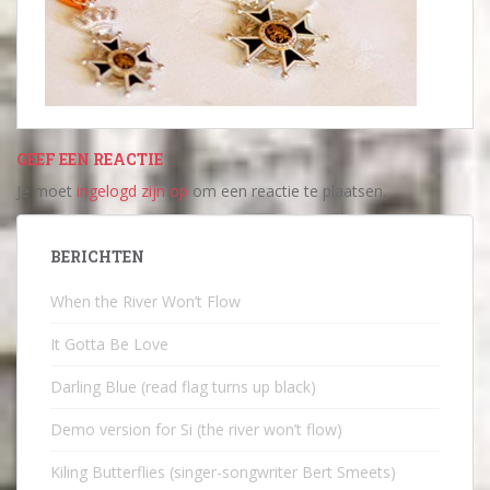
GEEF EEN REACTIE
Je moet
ingelogd zijn op
om een reactie te plaatsen.
BERICHTEN
When the River Won’t Flow
It Gotta Be Love
Darling Blue (read flag turns up black)
Demo version for Si (the river won’t flow)
Kiling Butterflies (singer-songwriter Bert Smeets)