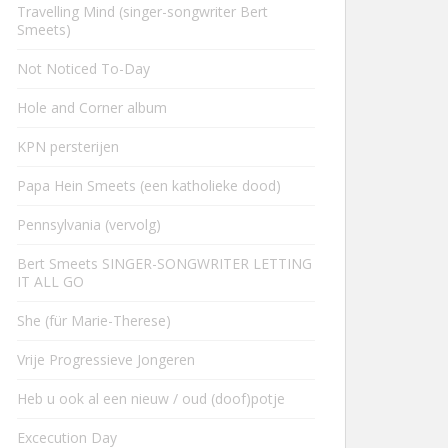
Travelling Mind (singer-songwriter Bert
Smeets)
Not Noticed To-Day
Hole and Corner album
KPN persterijen
Papa Hein Smeets (een katholieke dood)
Pennsylvania (vervolg)
Bert Smeets SINGER-SONGWRITER LETTING
IT ALL GO
She (für Marie-Therese)
Vrije Progressieve Jongeren
Heb u ook al een nieuw / oud (doof)potje
Excecution Day