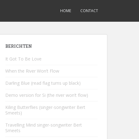
HOME
CONTACT
BERICHTEN
It Got To Be Love
When the River Won’t Flow
Darling Blue (read flag turns up black)
Demo version for Si (the river won’t flow)
Kiling Butterflies (singer-songwriter Bert
Smeets)
Travelling Mind singer-songwriter Bert
Smeets