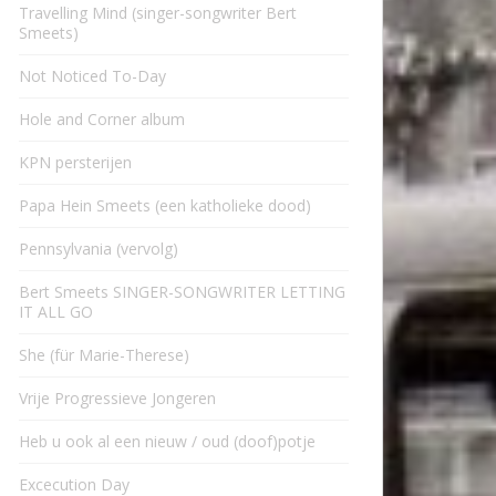
Travelling Mind (singer-songwriter Bert
Smeets)
Not Noticed To-Day
Hole and Corner album
KPN persterijen
Papa Hein Smeets (een katholieke dood)
Pennsylvania (vervolg)
Bert Smeets SINGER-SONGWRITER LETTING
IT ALL GO
She (für Marie-Therese)
Vrije Progressieve Jongeren
Heb u ook al een nieuw / oud (doof)potje
Excecution Day