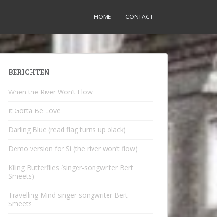
HOME
CONTACT
BERICHTEN
When the River Won’t Flow
It Gotta Be Love
Darling Blue (read flag turns up black)
Demo version for Si (the river won’t flow)
Kiling Butterflies (singer-songwriter Bert
Smeets)
Travelling Mind singer-songwriter Bert
Smeets