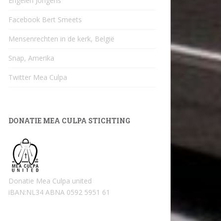
Engelen Jongens
Facebook Bert Smeets
Mensenrechten in de kerk, België
Snap, Amerika
Twitter Mea Culpa
DONATIE MEA CULPA STICHTING
Donatie Mea Culpa united
iBAN:NL34 ABNA 0592 5951 61