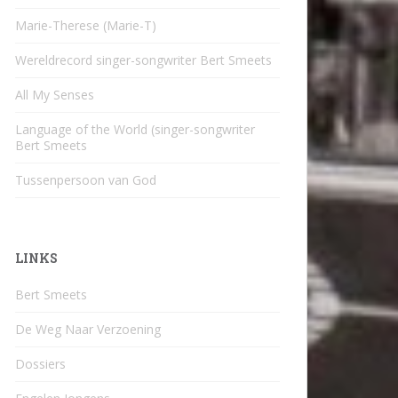
Marie-Therese (Marie-T)
Wereldrecord singer-songwriter Bert Smeets
All My Senses
Language of the World (singer-songwriter
Bert Smeets
Tussenpersoon van God
LINKS
Bert Smeets
De Weg Naar Verzoening
Dossiers