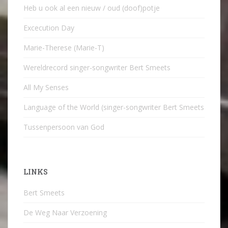
Heb u ook al een nieuw / oud (doof)potje
Excecution Day
Marie-Therese (Marie-T)
Wereldrecord singer-songwriter Bert Smeets
All My Senses
Language of the World (singer-songwriter Bert Smeets
Tussenpersoon van God
LINKS
Bert Smeets
De Weg Naar Verzoening