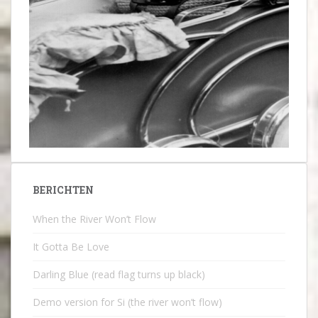
BERICHTEN
When the River Won’t Flow
It Gotta Be Love
Darling Blue (read flag turns up black)
Demo version for Si (the river won’t flow)