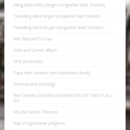
Kiling Butterflies (singer-songwriter Bert Smeets)
Travelling Mind singer-songwriter Bert Smeets
Travelling Mind (singer-songwriter Bert Smeets)
Not Noticed To-Day
Hole and Corner album
KPN persterijen
Papa Hein Smeets (een katholieke dood)
Pennsylvania (vervolg)
Bert Smeets SINGER-SONGWRITER LETTING IT ALL
GO
She (für Marie-Therese)
Vrije Progressieve Jongeren