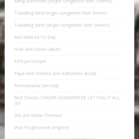
Kiling Butterflies (singer-songwriter Bert Smeets)
Travelling Mind singer-songwriter Bert Smeets
Travelling Mind (singer-songwriter Bert Smeets)
Not Noticed To-Day
Hole and Corner album
KPN persterijen
Papa Hein Smeets (een katholieke dood)
Pennsylvania (vervolg)
Bert Smeets SINGER-SONGWRITER LETTING IT ALL
GO
She (für Marie-Therese)
Vrije Progressieve Jongeren