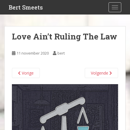
S
Bert Smeets
TOGGLE
k
i
p
t
Love Ain’t Ruling The Law
o
m
a
11 november 2020
bert
i
n
c
Vorige
Volgende
o
n
t
e
n
t