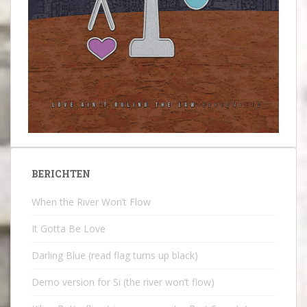
BERICHTEN
When the River Won’t Flow
It Gotta Be Love
Darling Blue (read flag turns up black)
Demo version for Si (the river won’t flow)