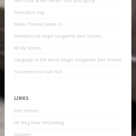
Heb u ook al een nieuw / oud (doof)potje
Excecution Day
Marie-Therese (Marie-T)
Wereldrecord singer-songwriter Bert Smeets
All My Senses
Language of the World (singer-songwriter Bert Smeets
Tussenpersoon van God
LINKS
Bert Smeets
De Weg Naar Verzoening
Dossiers