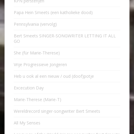
KPN persterijen
Papa Hein Smeets (een katholieke dood)
Pennsylvania (vervolg)
Bert Smeets SINGER-SONGWRITER LETTING IT ALL
GO
She (für Marie-Therese)
Vrije Progressieve Jongeren
Heb u ook al een nieuw / oud (doof)potje
Excecution Day
Marie-Therese (Marie-T)
Wereldrecord singer-songwriter Bert Smeets
All My Senses