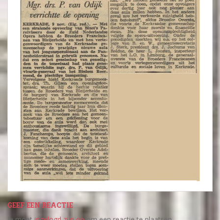
GEEF EEN REACTIE
Je moet
ingelogd zijn op
om een reactie te plaatsen.