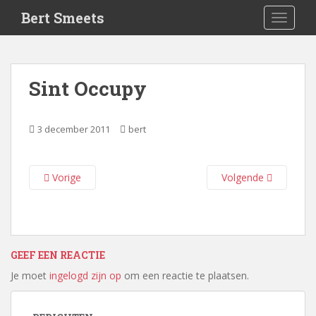
S
Bert Smeets
TOGGLE
k
i
p
t
Sint Occupy
o
m
a
3 december 2011
bert
i
n
c
Vorige
Volgende
o
n
t
e
n
GEEF EEN REACTIE
t
Je moet
ingelogd zijn op
om een reactie te plaatsen.