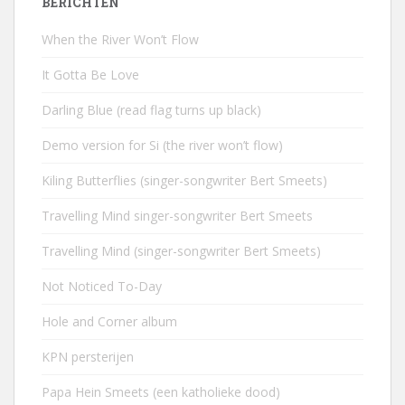
BERICHTEN
When the River Won’t Flow
It Gotta Be Love
Darling Blue (read flag turns up black)
Demo version for Si (the river won’t flow)
Kiling Butterflies (singer-songwriter Bert Smeets)
Travelling Mind singer-songwriter Bert Smeets
Travelling Mind (singer-songwriter Bert Smeets)
Not Noticed To-Day
Hole and Corner album
KPN persterijen
Papa Hein Smeets (een katholieke dood)