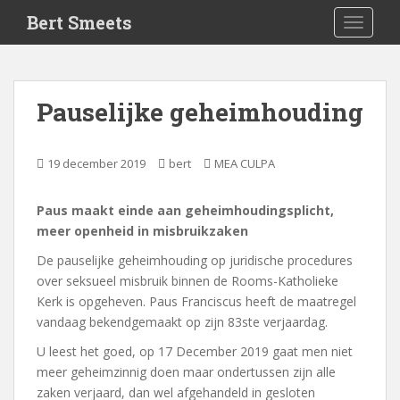
S
Bert Smeets
TOGGLE
k
i
p
t
Pauselijke geheimhouding
o
m
a
19 december 2019
bert
MEA CULPA
i
n
Paus maakt einde aan geheimhoudingsplicht,
c
meer openheid in misbruikzaken
o
n
De pauselijke geheimhouding op juridische procedures
t
over seksueel misbruik binnen de Rooms-Katholieke
e
Kerk is opgeheven. Paus Franciscus heeft de maatregel
n
vandaag bekendgemaakt op zijn 83ste verjaardag.
t
U leest het goed, op 17 December 2019 gaat men niet
meer geheimzinnig doen maar ondertussen zijn alle
zaken verjaard, dan wel afgehandeld in gesloten