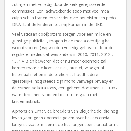
zittingen met volledig door de kerk geregisseerde
commissies. Een lachwekkende soap met veel mea
culpa schijn tranen en verdriet over het historisch pedo
DNA (laat de kinderen tot mij komen) in de RKK.
Veel Vaticaan doofpotters zorgen voor een milde en
gunstige publiciteit, mogen in de media eenzijdig het
woord voeren ( wij worden volledig geboycot door de
reguliere media; dat was anders in 2010, 2011, 2012 ,
13, 14…) en beweren dat er nu meer openheid zal
komen maar die komt er niet, nu niet, vroeger al
helemaal niet en in de toekomst houdt iedere
‘geestelijke’ nog steeds zijn mond vanwege privacy en
de crimen sollicitationis, een geheim document uit 1962
waar richtlijnen stonden hoe om te gaan met
kindermisbruik.
Alphons en Eimar, de broeders van Bleijerheide, die nog
leven gaan geen openheid geven over het decennia
lange seksueel misbruik op het jongenspensionaat arme