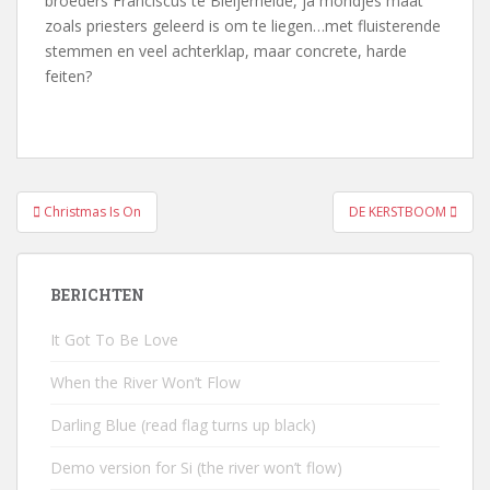
broeders Franciscus te Bleijerheide, ja mondjes maat
zoals priesters geleerd is om te liegen…met fluisterende
stemmen en veel achterklap, maar concrete, harde
feiten
?
Bericht
Christmas Is On
DE KERSTBOOM
navigatie
BERICHTEN
It Got To Be Love
When the River Won’t Flow
Darling Blue (read flag turns up black)
Demo version for Si (the river won’t flow)