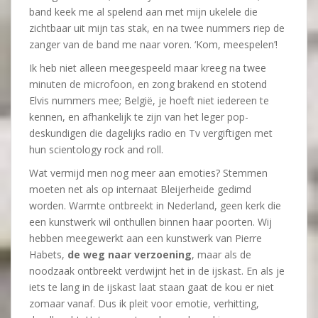
band keek me al spelend aan met mijn ukelele die
zichtbaar uit mijn tas stak, en na twee nummers riep de
zanger van de band me naar voren. ‘Kom, meespelen’!
Ik heb niet alleen meegespeeld maar kreeg na twee
minuten de microfoon, en zong brakend en stotend
Elvis nummers mee; België, je hoeft niet iedereen te
kennen, en afhankelijk te zijn van het leger pop-
deskundigen die dagelijks radio en Tv vergiftigen met
hun scientology rock and roll.
Wat vermijd men nog meer aan emoties? Stemmen
moeten net als op internaat Bleijerheide gedimd
worden. Warmte ontbreekt in Nederland, geen kerk die
een kunstwerk wil onthullen binnen haar poorten. Wij
hebben meegewerkt aan een kunstwerk van Pierre
Habets,
de weg naar verzoening
, maar als de
noodzaak ontbreekt verdwijnt het in de ijskast. En als je
iets te lang in de ijskast laat staan gaat de kou er niet
zomaar vanaf. Dus ik pleit voor emotie, verhitting,