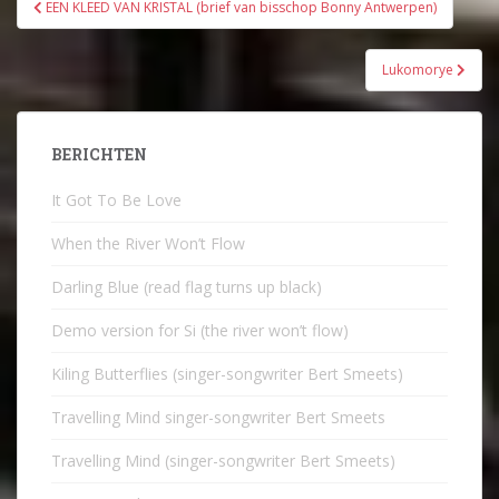
Bericht
EEN KLEED VAN KRISTAL (brief van bisschop Bonny Antwerpen)
navigatie
Lukomorye
BERICHTEN
It Got To Be Love
When the River Won’t Flow
Darling Blue (read flag turns up black)
Demo version for Si (the river won’t flow)
Kiling Butterflies (singer-songwriter Bert Smeets)
Travelling Mind singer-songwriter Bert Smeets
Travelling Mind (singer-songwriter Bert Smeets)