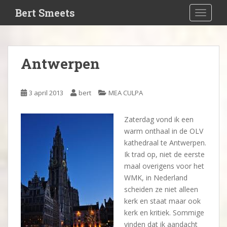
S
Bert Smeets
TOGGLE
k
i
p
t
Antwerpen
o
m
a
3 april 2013
bert
MEA CULPA
i
n
Zaterdag vond ik een
c
warm onthaal in de OLV
o
kathedraal te Antwerpen.
n
Ik trad op, niet de eerste
t
maal overigens voor het
e
WMK, in Nederland
n
scheiden ze niet alleen
t
kerk en staat maar ook
kerk en kritiek. Sommige
vinden dat ik aandacht