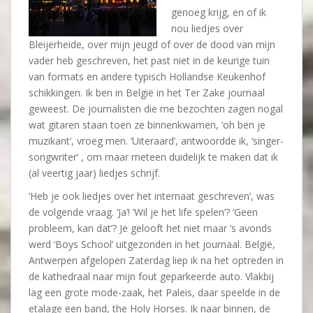
genoeg krijg, en of ik
nou liedjes over
Bleijerheide, over mijn jeugd of over de dood van mijn
vader heb geschreven, het past niet in de keurige tuin
van formats en andere typisch Hollandse Keukenhof
schikkingen. Ik ben in België in het Ter Zake journaal
geweest. De journalisten die me bezochten zagen nogal
wat gitaren staan toen ze binnenkwamen, ‘oh ben je
muzikant’, vroeg men. ‘Uiteraard’, antwoordde ik, ‘singer-
songwriter’ , om maar meteen duidelijk te maken dat ik
(al veertig jaar) liedjes schrijf.
‘Heb je ook liedjes over het internaat geschreven’, was
de volgende vraag. ‘Ja’! ‘Wil je het life spelen’? ‘Geen
probleem, kan dat’? Je gelooft het niet maar ’s avonds
werd ‘Boys School’ uitgezonden in het journaal. België,
Antwerpen afgelopen Zaterdag liep ik na het optreden in
de kathedraal naar mijn fout geparkeerde auto. Vlakbij
lag een grote mode-zaak, het Paleis, daar speelde in de
etalage een band, the Holy Horses. Ik naar binnen, de