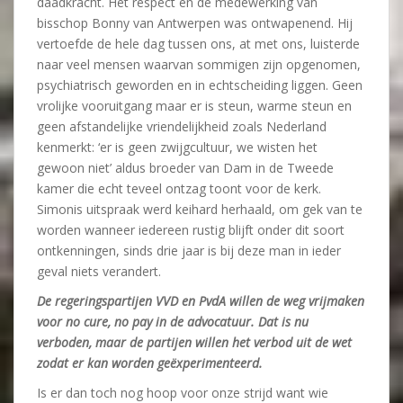
daadkracht. Het respect en de medewerking van
bisschop Bonny van Antwerpen was ontwapenend. Hij
vertoefde de hele dag tussen ons, at met ons, luisterde
naar veel mensen waarvan sommigen zijn opgenomen,
psychiatrisch geworden en in echtscheiding liggen. Geen
vrolijke vooruitgang maar er is steun, warme steun en
geen afstandelijke vriendelijkheid zoals Nederland
kenmerkt: ‘er is geen zwijgcultuur, we wisten het
gewoon niet’ aldus broeder van Dam in de Tweede
kamer die echt teveel ontzag toont voor de kerk.
Simonis uitspraak werd keihard herhaald, om gek van te
worden wanneer iedereen rustig blijft onder dit soort
ontkenningen, sinds drie jaar is bij deze man in ieder
geval niets verandert.
De regeringspartijen VVD en PvdA willen de weg vrijmaken
voor no cure, no pay in de advocatuur. Dat is nu
verboden, maar de partijen willen het verbod uit de wet
zodat er kan worden geëxperimenteerd.
Is er dan toch nog hoop voor onze strijd want wie