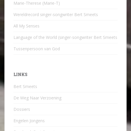
Marie-Therese (Marie-T)
Wereldrecord singer-songwriter Bert Smeets
All My Senses
Language of the World (singer-songwriter Bert Smeets
Tussenpersoon van God
LINKS
Bert Smeets
De Weg Naar Verzoening
Dossiers
Engelen Jongens