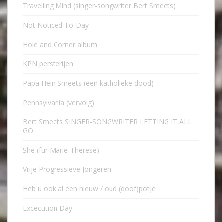
Travelling Mind (singer-songwriter Bert Smeets)
Not Noticed To-Day
Hole and Corner album
KPN persterijen
Papa Hein Smeets (een katholieke dood)
Pennsylvania (vervolg)
Bert Smeets SINGER-SONGWRITER LETTING IT ALL
GO
She (für Marie-Therese)
Vrije Progressieve Jongeren
Heb u ook al een nieuw / oud (doof)potje
Excecution Day