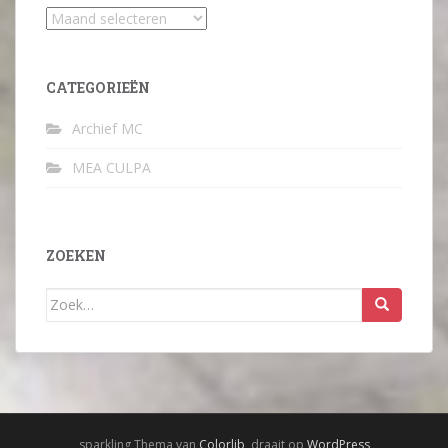
Archief
CATEGORIEËN
Archief MC
MEA CULPA
ZOEKEN
Zoek
naar:
sparkling Thema van
Colorlib
, draait op
WordPress