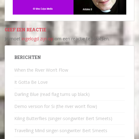
GEEF EEN REACTIE
Je moet
ingelogd zijn op
om een reactie te plaatsen.
BERICHTEN
When the River Won’t Flow
It Gotta Be Love
Darling Blue (read flag turns up black)
Demo version for Si (the river won’t flow)
Kiling Butterflies (singer-songwriter Bert Smeets)
Travelling Mind singer-songwriter Bert Smeets