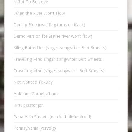
It Got To Be Love
When the River Won’t Flow
Darling Blue (read flag turns up black)
Demo version for Si (the river won’t flow)
Kiling Butterflies (singer-songwriter Bert Smeets)
Travelling Mind singer-songwriter Bert Smeets
Travelling Mind (singer-songwriter Bert Smeets)
Not Noticed To-Day
Hole and Corner album
KPN persterijen
Papa Hein Smeets (een katholieke dood)
Pennsylvania (vervolg)