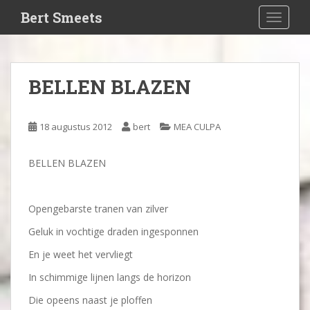
S
Bert Smeets
TOGGLE
k
i
p
t
BELLEN BLAZEN
o
m
a
18 augustus 2012
bert
MEA CULPA
i
n
BELLEN BLAZEN
c
o
n
Opengebarste tranen van zilver
t
e
Geluk in vochtige draden ingesponnen
n
En je weet het vervliegt
t
In schimmige lijnen langs de horizon
Die opeens naast je ploffen