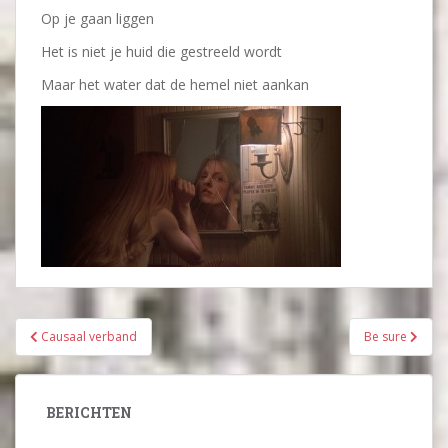
Op je gaan liggen
Het is niet je huid die gestreeld wordt
Maar het water dat de hemel niet aankan
Bericht
Causaal verband
Be sure
navigatie
BERICHTEN