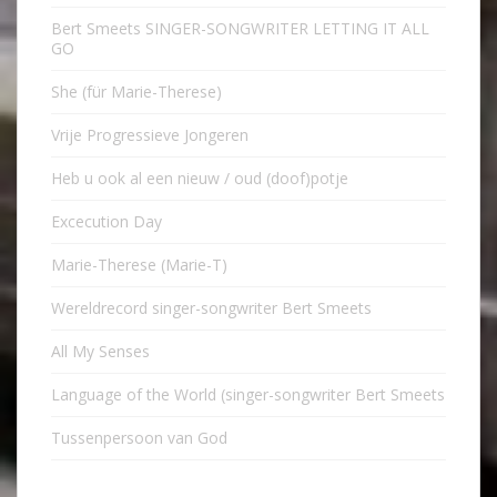
Bert Smeets SINGER-SONGWRITER LETTING IT ALL
GO
She (für Marie-Therese)
Vrije Progressieve Jongeren
Heb u ook al een nieuw / oud (doof)potje
Excecution Day
Marie-Therese (Marie-T)
Wereldrecord singer-songwriter Bert Smeets
All My Senses
Language of the World (singer-songwriter Bert Smeets
Tussenpersoon van God