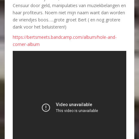
Censuur door geld, manipulaties van muziekbelangen en
haar profiteurs. Noem niet mijn naam want dan worden
de vriendjes boos…..grote groet Bert ( en nog grotere
dank voor het beluisteren!)
https://bertsmeets.bandcamp.com/album/hole-and-
corner-album