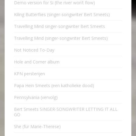
Demo version for Si (the river won’t flow)
Kiling Butterflies (singer-songwriter Bert Smeets)
Travelling Mind singer-songwriter Bert Smeets
Travelling Mind (singer-songwriter Bert Smeets)
Not Noticed To-Day
Hole and Corner album
KPN persterijen
Papa Hein Smeets (een katholieke dood)
Pennsylvania (vervolg)
Bert Smeets SINGER-SONGWRITER LETTING IT ALL
GO
She (für Marie-Therese)