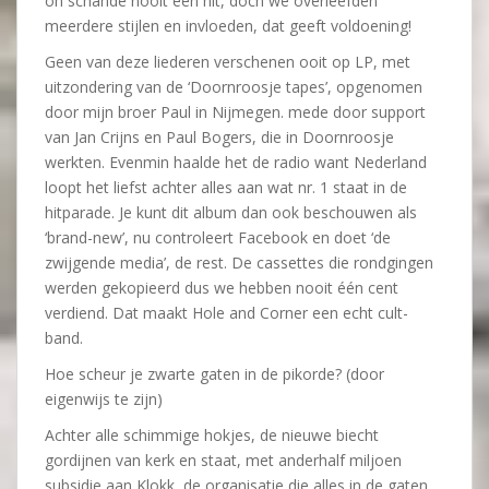
oh schande nooit een hit, doch we overleefden
meerdere stijlen en invloeden, dat geeft voldoening!
Geen van deze liederen verschenen ooit op LP, met
uitzondering van de ‘Doornroosje tapes’, opgenomen
door mijn broer Paul in Nijmegen. mede door support
van Jan Crijns en Paul Bogers, die in Doornroosje
werkten. Evenmin haalde het de radio want Nederland
loopt het liefst achter alles aan wat nr. 1 staat in de
hitparade. Je kunt dit album dan ook beschouwen als
‘brand-new’, nu controleert Facebook en doet ‘de
zwijgende media’, de rest. De cassettes die rondgingen
werden gekopieerd dus we hebben nooit één cent
verdiend. Dat maakt Hole and Corner een echt cult-
band.
Hoe scheur je zwarte gaten in de pikorde? (door
eigenwijs te zijn)
Achter alle schimmige hokjes, de nieuwe biecht
gordijnen van kerk en staat, met anderhalf miljoen
subsidie aan Klokk, de organisatie die alles in de gaten