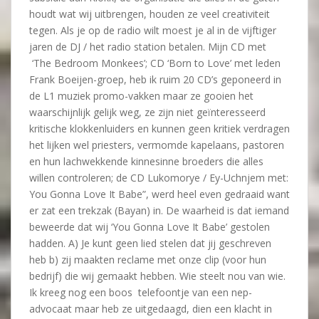
houdt wat wij uitbrengen, houden ze veel creativiteit
tegen. Als je op de radio wilt moest je al in de vijftiger
jaren de DJ / het radio station betalen. Mijn CD met
‘The Bedroom Monkees’; CD ‘Born to Love’ met leden
Frank Boeijen-groep, heb ik ruim 20 CD’s geponeerd in
de L1 muziek promo-vakken maar ze gooien het
waarschijnlijk gelijk weg, ze zijn niet geïnteresseerd
kritische klokkenluiders en kunnen geen kritiek verdragen
het lijken wel priesters, vermomde kapelaans, pastoren
en hun lachwekkende kinnesinne broeders die alles
willen controleren; de CD Lukomorye / Ey-Uchnjem met:
You Gonna Love It Babe”, werd heel even gedraaid want
er zat een trekzak (Bayan) in. De waarheid is dat iemand
beweerde dat wij ‘You Gonna Love It Babe’ gestolen
hadden. A) Je kunt geen lied stelen dat jij geschreven
heb b) zij maakten reclame met onze clip (voor hun
bedrijf) die wij gemaakt hebben. Wie steelt nou van wie.
Ik kreeg nog een boos telefoontje van een nep-
advocaat maar heb ze uitgedaagd, dien een klacht in