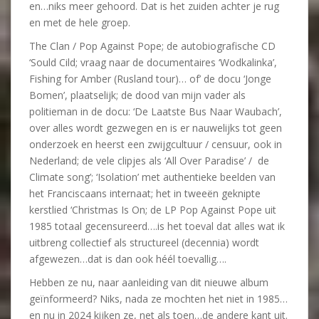
en…niks meer gehoord. Dat is het zuiden achter je rug
en met de hele groep.
The Clan / Pop Against Pope; de autobiografische CD
‘Sould Cild; vraag naar de documentaires ‘Wodkalinka’,
Fishing for Amber (Rusland tour)… of’ de docu ‘Jonge
Bomen’, plaatselijk; de dood van mijn vader als
politieman in de docu: ‘De Laatste Bus Naar Waubach’,
over alles wordt gezwegen en is er nauwelijks tot geen
onderzoek en heerst een zwijgcultuur / censuur, ook in
Nederland; de vele clipjes als ‘All Over Paradise’ / de
Climate song’; ‘Isolation’ met authentieke beelden van
het Franciscaans internaat; het in tweeën geknipte
kerstlied ‘Christmas Is On; de LP Pop Against Pope uit
1985 totaal gecensureerd….is het toeval dat alles wat ik
uitbreng collectief als structureel (decennia) wordt
afgewezen…dat is dan ook héél toevallig….
Hebben ze nu, naar aanleiding van dit nieuwe album
geïnformeerd? Niks, nada ze mochten het niet in 1985…
en nu in 2024 kijken ze, net als toen…de andere kant uit.