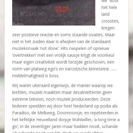
we door
het hele
land
crossten,
kregen
zeer positieve reactie en soms staande ovaties. Maar
niet in het zuiden daar is afwijken van de standaard
muzieksmaak ‘not done’. Hits naspelen of opnieuw
‘overtrekken’ met een vrolijk sausje krijgt de voorkeur
maar eigen creativiteit wordt terzijde geschoven, een
vorm van platweg ego’s en narcistische kinnesinne ……
middelmatigheid is boss.
Wij waren uiteraard eigenwijs, de manier waarop we
leefden, muziek maakten maar desalniettemin geen
extreme teksten, noch muziek produceerden. Deze
liederen speelden wij door heel Nederland op podia als
Paradiso, de Melkweg, Doornroosje, en repeteerden in
het liefelijke Heuvelland dorpje Wahlwiller, ‘a long time a
go’, in de zeventiger jaren maar hadden nooit, schande