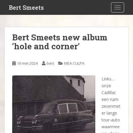
S
Bert Smeets
TOGGLE
k
i
p
t
Bert Smeets new album
o
‘hole and corner’
m
a
i
16 mei 2024
bert
MEA CULPA
n
c
o
Links…
n
onze
t
Cadillac
e
een ruim
n
zevenmet
t
er lange
tour-auto
waarmee