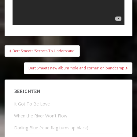
Bericht
Bert Smeets ‘Secrets To Understand’
navigatie
Bert Smeets new album ‘hole and corner’ on bandcamp
BERICHTEN
It Got To Be Love
When the River Won’t Flow
Darling Blue (read flag turns up black)