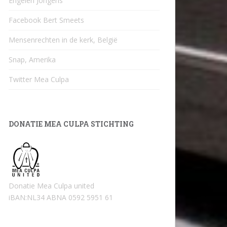
Engelen Jongens
Facebook Bert Smeets
Mensenrechten in de kerk, België
Snap, Amerika
Twitter Mea Culpa
DONATIE MEA CULPA STICHTING
Donatie Mea Culpa united
iBAN:NL34 ABNA 0592 5951 61