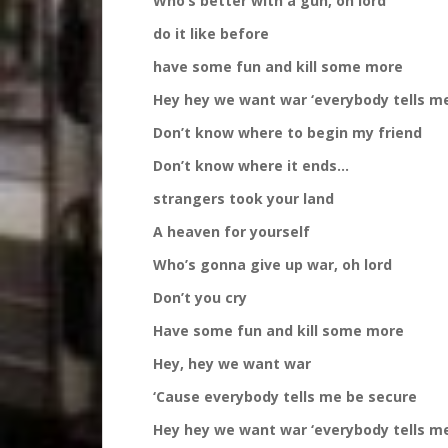
Who’s better with a gun, oh lord
do it like before
have some fun and kill some more
Hey hey we want war ‘everybody tells me
Don’t know where to begin my friend
Don’t know where it ends…
strangers took your land
A heaven for yourself
Who’s gonna give up war, oh lord
Don’t you cry
Have some fun and kill some more
Hey, hey we want war
‘Cause everybody tells me be secure
Hey hey we want war ‘everybody tells m