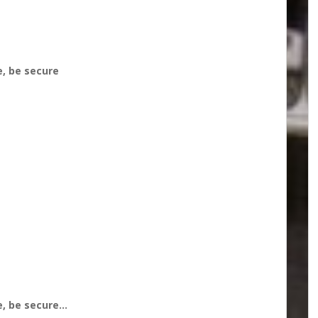
, be secure
e, be secure…