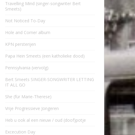
Travelling Mind (singer-songwriter Bert
Smeets)
Not Noticed To-Day
Hole and Corner album
KPN persterijen
Papa Hein Smeets (een katholieke dood)
Pennsylvania (vervolg)
Bert Smeets SINGER-SONGWRITER LETTING
IT ALL GO
She (für Marie-Therese)
Vrije Progressieve Jongeren
Heb u ook al een nieuw / oud (doof)potje
Excecution Day