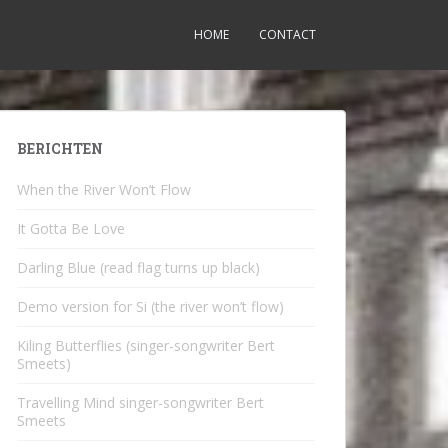
HOME
CONTACT
BERICHTEN
When the River Won’t Flow
It Gotta Be Love
Darling Blue (read flag turns up black)
Demo version for Si (the river won’t flow)
Kiling Butterflies (singer-songwriter Bert
Smeets)
Travelling Mind singer-songwriter Bert
Smeets