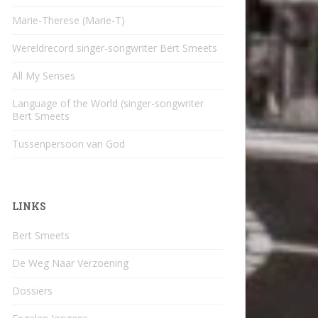
Marie-Therese (Marie-T)
Wereldrecord singer-songwriter Bert Smeets
All My Senses
Language of the World (singer-songwriter
Bert Smeets
Tussenpersoon van God
LINKS
Bert Smeets
De Weg Naar Verzoening
Dossiers