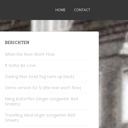
HOME
CONTACT
BERICHTEN
When the River Won’t Flow
It Gotta Be Love
Darling Blue (read flag turns up black)
Demo version for Si (the river won’t flow)
Kiling Butterflies (singer-songwriter Bert
Smeets)
Travelling Mind singer-songwriter Bert
Smeets