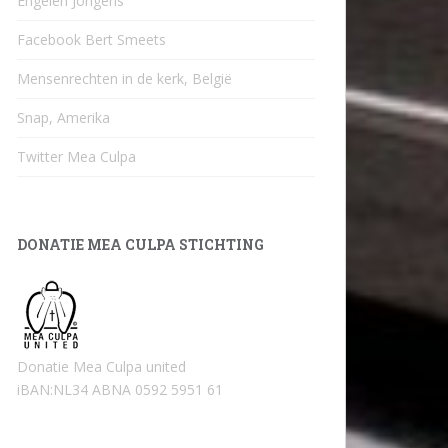
Engelen Jongens
Facebook Bert Smeets
Mensenrechten in de kerk, België
Snap, Amerika
Twitter Mea Culpa
DONATIE MEA CULPA STICHTING
Donatie Mea Culpa united
iBAN:NL34 ABNA 0592 5951 61