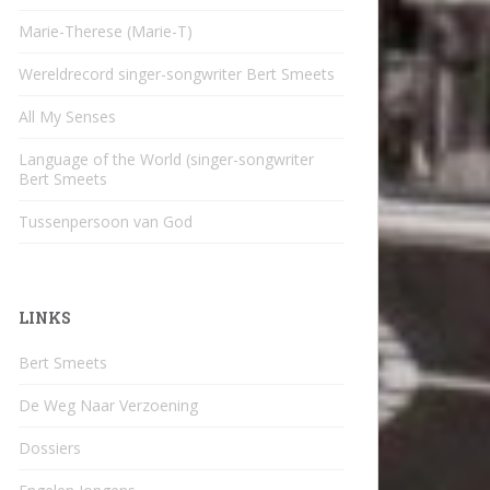
Marie-Therese (Marie-T)
Wereldrecord singer-songwriter Bert Smeets
All My Senses
Language of the World (singer-songwriter
Bert Smeets
Tussenpersoon van God
LINKS
Bert Smeets
De Weg Naar Verzoening
Dossiers