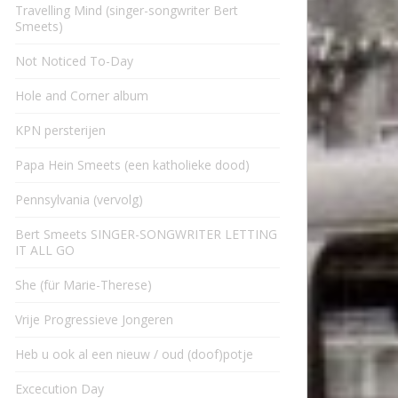
Travelling Mind (singer-songwriter Bert
Smeets)
Not Noticed To-Day
Hole and Corner album
KPN persterijen
Papa Hein Smeets (een katholieke dood)
Pennsylvania (vervolg)
Bert Smeets SINGER-SONGWRITER LETTING
IT ALL GO
She (für Marie-Therese)
Vrije Progressieve Jongeren
Heb u ook al een nieuw / oud (doof)potje
Excecution Day