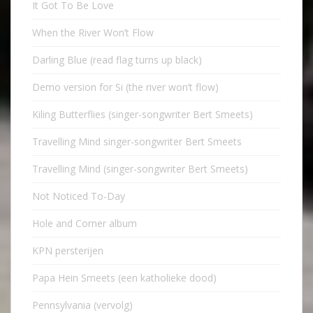
It Got To Be Love
When the River Won’t Flow
Darling Blue (read flag turns up black)
Demo version for Si (the river won’t flow)
Kiling Butterflies (singer-songwriter Bert Smeets)
Travelling Mind singer-songwriter Bert Smeets
Travelling Mind (singer-songwriter Bert Smeets)
Not Noticed To-Day
Hole and Corner album
KPN persterijen
Papa Hein Smeets (een katholieke dood)
Pennsylvania (vervolg)