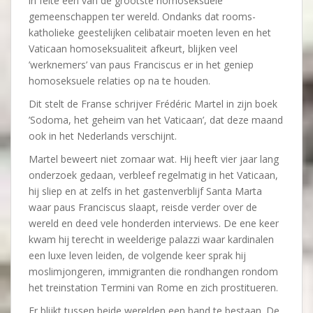
in feite een van de grootste homoseksuele
gemeenschappen ter wereld. Ondanks dat rooms-
katholieke geestelijken celibatair moeten leven en het
Vaticaan homoseksualiteit afkeurt, blijken veel
’werknemers’ van paus Franciscus er in het geniep
homoseksuele relaties op na te houden.
Dit stelt de Franse schrijver Frédéric Martel in zijn boek
’Sodoma, het geheim van het Vaticaan’, dat deze maand
ook in het Nederlands verschijnt.
Martel beweert niet zomaar wat. Hij heeft vier jaar lang
onderzoek gedaan, verbleef regelmatig in het Vaticaan,
hij sliep en at zelfs in het gastenverblijf Santa Marta
waar paus Franciscus slaapt, reisde verder over de
wereld en deed vele honderden interviews. De ene keer
kwam hij terecht in weelderige palazzi waar kardinalen
een luxe leven leiden, de volgende keer sprak hij
moslimjongeren, immigranten die rondhangen rondom
het treinstation Termini van Rome en zich prostitueren.
Er blijkt tussen beide werelden een band te bestaan. De