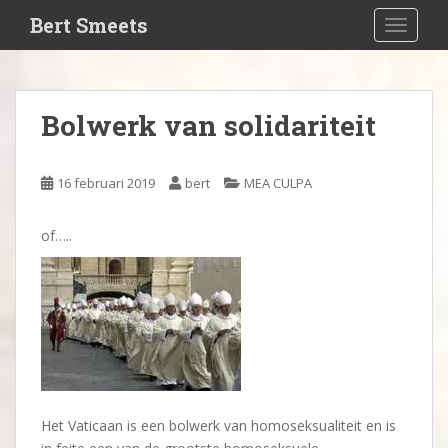
S
Bert Smeets
TOGGLE
k
i
p
t
Bolwerk van solidariteit
o
m
a
16 februari 2019
bert
MEA CULPA
i
n
of…..
c
o
n
t
e
n
t
Het Vaticaan is een bolwerk van homoseksualiteit en is