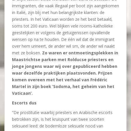
immigranten, die vaak illegaal per boot zijn aangekomen
in Italië, zijn blij met hun belangrijkste klanten: de
priesters. In het Vaticaan worden ze het best betaald,
soms tot 200 euro. Wel blijken vele rooms-katholieke
geestelijken er volgens de getuigenissen opvallende
wensen op na te houden. De één wil dat de immigrant
over hem urineert, de ander wil sm, de ander wil naakt
met ze boksen.
Zo waren er ontmoetingsplekken in
Maastrichtse parken met Rolducse priesters en
jonge jongens waar wij over gepubliceerd hebben
waar dezelfde praktijken plaatsvonden. Prijzen
komen overeen met het verhaal van Frédéric
Martel in zijn boek ’Sodoma, het geheim van het
Vaticaan’.
Escorts dus
“De prostitutie waarbij priesters en Arabische escorts
betrokken zijn, is het kruispunt van twee soorten
seksueel leed: de bodemloze seksuele nood van