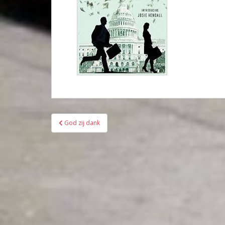
Bericht
God zij dank
navigatie