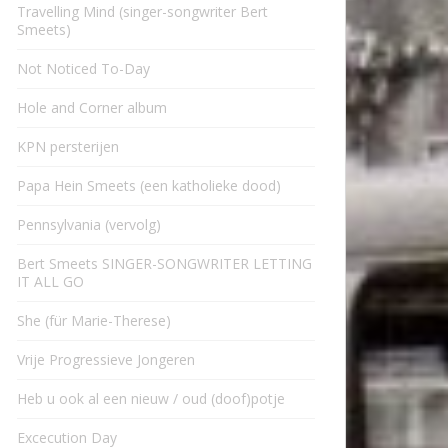
Travelling Mind (singer-songwriter Bert
Smeets)
Not Noticed To-Day
Hole and Corner album
KPN persterijen
Papa Hein Smeets (een katholieke dood)
Pennsylvania (vervolg)
Bert Smeets SINGER-SONGWRITER LETTING
IT ALL GO
She (für Marie-Therese)
Vrije Progressieve Jongeren
Heb u ook al een nieuw / oud (doof)potje
Excecution Day