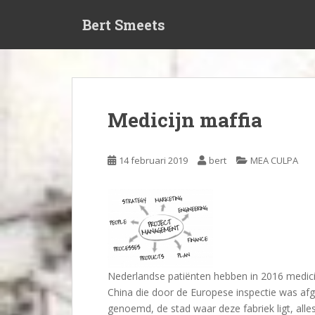
S
Bert Smeets
k
i
p
t
o
m
Medicijn maffia
a
i
n
14 februari 2019
bert
MEA CULPA
c
o
n
t
e
n
t
Nederlandse patiënten hebben in 2016 medici
China die door de Europese inspectie was afg
genoemd, de stad waar deze fabriek ligt, alles