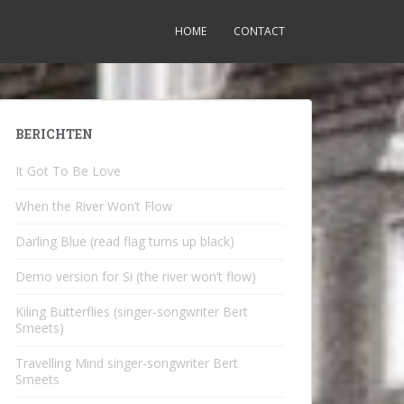
HOME
CONTACT
BERICHTEN
It Got To Be Love
When the River Won’t Flow
Darling Blue (read flag turns up black)
Demo version for Si (the river won’t flow)
Kiling Butterflies (singer-songwriter Bert
Smeets)
Travelling Mind singer-songwriter Bert
Smeets