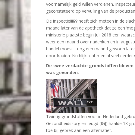
voornamelijk geld willen verdienen. Inspecteur
geconstateerd op vervuiling van de producten,
De inspectie!!!!?? heeft zich meteen in de s
maand later van de apotheek dat ze een ‘moge
ministerie plaatste begin Juli 2018 een waar
weer een maand over nadenken en in augustus
handel moest….nog een maand gewoon laten d
doordraaien. Nu blijkt dat men al veel eerder
De twee verdachte grondstoffen bleven g
was gevonden.
Twintig grondstoffen voor in Nederland gebru
Gezondheidszorg en Jeugd (IGJ) haalde 18 gr
toe bij gebrek aan een alternatief.