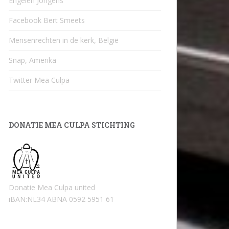
Engelen Jongens
Facebook Bert Smeets
Mensenrechten in de kerk, België
Snap, Amerika
Twitter Mea Culpa
DONATIE MEA CULPA STICHTING
Donatie Mea Culpa united
iBAN:NL34 ABNA 0592 5951 61