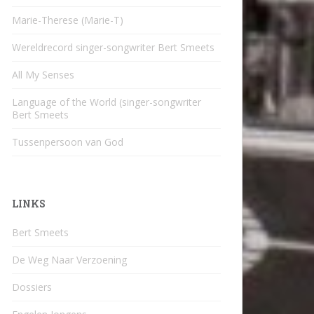
Marie-Therese (Marie-T)
Wereldrecord singer-songwriter Bert Smeets
All My Senses
Language of the World (singer-songwriter
Bert Smeets
Tussenpersoon van God
LINKS
Bert Smeets
De Weg Naar Verzoening
Dossiers