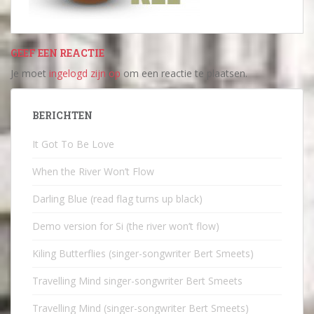
GEEF EEN REACTIE
Je moet
ingelogd zijn op
om een reactie te plaatsen.
BERICHTEN
It Got To Be Love
When the River Won’t Flow
Darling Blue (read flag turns up black)
Demo version for Si (the river won’t flow)
Kiling Butterflies (singer-songwriter Bert Smeets)
Travelling Mind singer-songwriter Bert Smeets
Travelling Mind (singer-songwriter Bert Smeets)