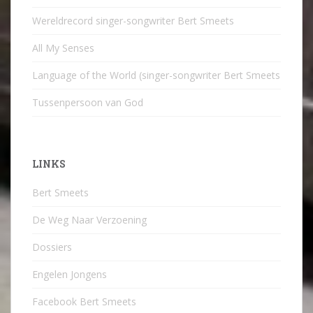
Wereldrecord singer-songwriter Bert Smeets
All My Senses
Language of the World (singer-songwriter Bert Smeets
Tussenpersoon van God
LINKS
Bert Smeets
De Weg Naar Verzoening
Dossiers
Engelen Jongens
Facebook Bert Smeets