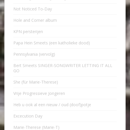
Not Noticed To-Day
Hole and Corner album
KPN persterijen
Papa Hein Smeets (een katholieke dood)
Pennsylvania (vervolg)
Bert Smeets SINGER-SONGWRITER LETTING IT ALL
GO
She (für Marie-Therese)
Vrije Progressieve Jongeren
Heb u ook al een nieuw / oud (doof)potje
Excecution Day
Marie-Therese (Marie-T)